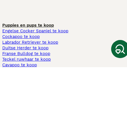
Puppies en pups te koop
Engelse Cocker Spaniel te koop
Cockapoo te koop
Labrador Retriever te koop
Duitse Herder te koop
Franse Bulldog te koop
Teckel ruwhaar te koop
Cavapoo te koop
Andere populaire pagina's
Honden te koop in Amsterdam
Pups te koop Limburg​
Pups te koop Friesland​
Honden te koop in Gelderland
Honden te koop in Den Haag
Honden te koop in Enschede
Adopteer hond in Nederland