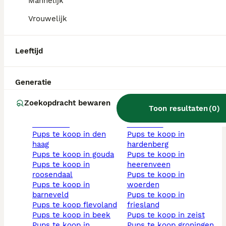
Mannelijk
hond blauwe
pups te koop in
niet-rashonden pups
eindhoven
Vrouwelijk
te koop
pups te koop in almere
bruin pups
pups te koop in
zwart pups
vlaardingen
Leeftijd
grijs pups
pups te koop in
mini hondje kopen
schagen
hond langharig
pups te koop in
Generatie
volwassen honden
hilversum
kortharig pups
pups te koop in
Zoekopdracht bewaren
wit pups
purmerend
Toon resultaten
(
0
)
reu hond
pups te koop in
teef hond
rotterdam
pups te koop in den
pups te koop in
haag
hardenberg
pups te koop in gouda
pups te koop in
pups te koop in
heerenveen
roosendaal
pups te koop in
pups te koop in
woerden
barneveld
pups te koop in
pups te koop flevoland
friesland
pups te koop in beek
pups te koop in zeist
pups te koop in
pups te koop groningen