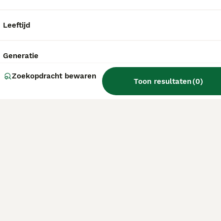
Leeftijd
Generatie
Zoekopdracht bewaren
Toon resultaten
(
0
)