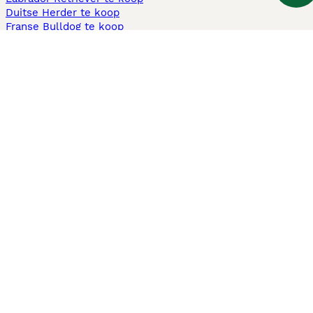
Duitse Herder te koop
Franse Bulldog te koop
Teckel ruwhaar te koop
Cavapoo te koop
Andere populaire pagina's
Honden te koop in Amsterdam
Pups te koop Limburg​
Pups te koop Friesland​
Honden te koop in Gelderland
Honden te koop in Den Haag
Honden te koop in Enschede
Adopteer hond in Nederland
Informatie
Over ons
Privacybeleid
Support
Pers
Voorwaarden
Pups verkopen