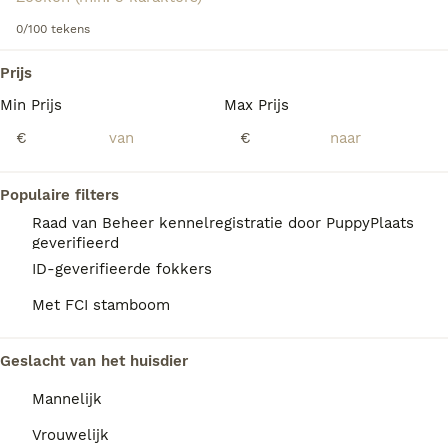
vriendelijke, loyale aard.
0/100 tekens
Lees onze
Pharaohond adviespagina
voor informatie over
We hebben 0 Pharaohond Pups te koop in
dit hondenras.
Prijs
Tytsjerksteradiel gevonden.
Min Prijs
Max Prijs
Als je toekomstige resultaten wil zien voor deze 
exacte zoekopdracht, sla dan je zoekopdracht op en 
€
€
vind jouw perfecte hond:
Zoekopdracht bewaren
Populaire filters
Raad van Beheer kennelregistratie door PuppyPlaats
geverifieerd
ID-geverifieerde fokkers
Met FCI stamboom
Geslacht van het huisdier
Mannelijk
Vrouwelijk