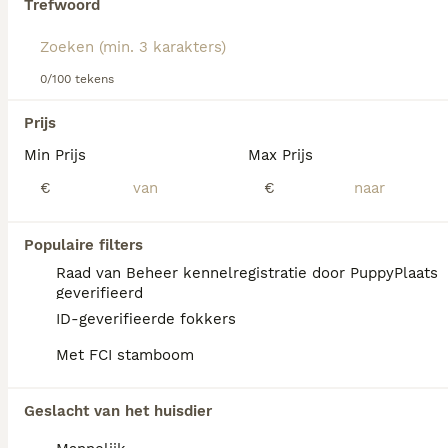
Trefwoord
Lees onze
Petit Basset Griffon Vendéen adviespagina
voor
informatie over dit hondenras.
We hebben 0 Petit Basset Griffon Vendéen
0/100 tekens
Pups te koop in Tynaarlo gevonden.
Als je toekomstige resultaten wil zien voor deze 
Prijs
exacte zoekopdracht, sla dan je zoekopdracht op en 
vind jouw perfecte hond:
Min Prijs
Max Prijs
€
€
Zoekopdracht bewaren
Populaire filters
FAQ's
Raad van Beheer kennelregistratie door PuppyPlaats
geverifieerd
ID-geverifieerde fokkers
Wat kost een petit basset
Met FCI stamboom
griffon vendéen?
Een Petit Basset Griffon Vendéen pup vraagt
Geslacht van het huisdier
een aanzienlijke investering die varieert