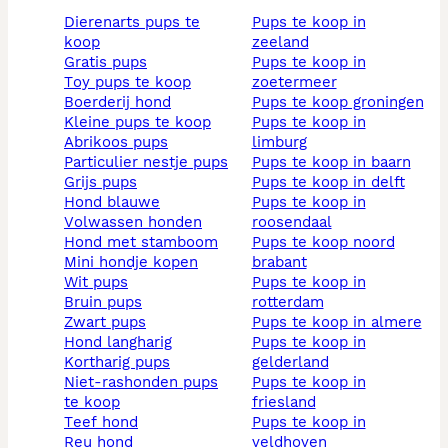
dierenarts pups te
pups te koop in
koop
zeeland
gratis pups
pups te koop in
toy pups te koop
zoetermeer
boerderij hond
pups te koop groningen
kleine pups te koop
pups te koop in
abrikoos pups
limburg
particulier nestje pups
pups te koop in baarn
grijs pups
pups te koop in delft
hond blauwe
pups te koop in
volwassen honden
roosendaal
hond met stamboom
pups te koop noord
mini hondje kopen
brabant
wit pups
pups te koop in
bruin pups
rotterdam
zwart pups
pups te koop in almere
hond langharig
pups te koop in
kortharig pups
gelderland
niet-rashonden pups
pups te koop in
te koop
friesland
teef hond
pups te koop in
reu hond
veldhoven