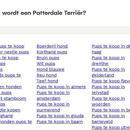
wordt een Patterdale Terriër?
pups te koop
boerderij hond
pups te koop in den
ier nestje pups
kortharig pups
haag
s te koop
bruin pups
pups te koop in
ups
wit pups
drenthe
ps
hond blauwe
pups te koop in
reu hond
gelderland
teef hond
pups te koop fle
sen honden
pups te koop in almere
pups te koop in
s pups
pups te koop in
lelystad
et stamboom
amsterdam
pups te koop in
ups
pups te koop in
woerden
ndje kopen
purmerend
pups te koop in 
ngharig
pups te koop in gouda
pups te koop in
pups te koop in baarn
barneveld
pups te koop utr