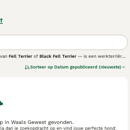
t
 van
Fell Terrier
of
Black Fell Terrier
— is een werkterriër
harde, compacte hond nodig die kuddes schapen tegen
Sorteer op
Datum gepubliceerd (nieuwste)
legd. Het ras is niet erkend door de Engelse Kennel Club of
chteigenschappen geselecteerd, niet op showkwaliteit, en
ngeveer 25 tot 38 cm en een gewicht rond de 5 tot 6 kg. De
zelfverzekerde en energieke hond met een sterke jachtdrift;
een consequente opvoeding, goede socialisatie en dagelijks
 prima functioneren als huishond en gaat hij goed om met
tot op hoge leeftijd actief en waaks. Hij past bij een
op in Waals Gewest gevonden.
sla dan je zoekopdracht op en vind jouw perfecte hond: