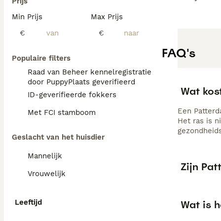
Prijs
Min Prijs
Max Prijs
€
€
FAQ's
Populaire filters
Raad van Beheer kennelregistratie
door PuppyPlaats geverifieerd
Wat kost
ID-geverifieerde fokkers
Een Patterd
Met FCI stamboom
Het ras is 
gezondheids
Geslacht van het huisdier
Mannelijk
Zijn Pat
Vrouwelijk
Leeftijd
Wat is h