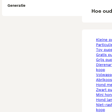
Generatie
Hoe oud 
kleine 
particul
toy pup
gratis p
grijs pu
dierenarts pups te
koop
volwas
abrikoo
hond m
zwart p
mini ho
hond la
niet-rashonden pups te
koop