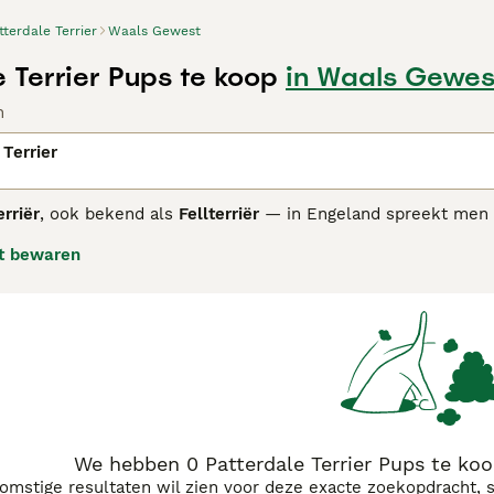
tterdale Terrier
Waals Gewest
 Terrier Pups te koop
in Waals Gewes
n
 Terrier
rriër
, ook bekend als
Fellterriër
— in Engeland spreekt men
ake District in Noordwest-Engeland. Boeren hadden daar een 
t bewaren
ermen, en de huidige lijnen werden in de jaren zestig vastge
r de Amerikaanse UKC: deze honden worden van oudsher op ja
ker van kleur.
is klein maar opvallend gespierd, met een schofthoogte van o
ige vacht vraagt nauwelijks verzorging. Het is een moedige, 
blijft riskant en aangelijnd wandelen wordt aangeraden. Met 
 een lange wandeling plus intensieve speelsessies — kan hij
ht geen rustig schoothondje: deze terriër wil werken en blijft 
n gezin en wordt gemiddeld zo'n 12 tot 14 jaar oud.
We hebben 0 Patterdale Terrier Pups te ko
komstige resultaten wil zien voor deze exacte zoekopdracht, 