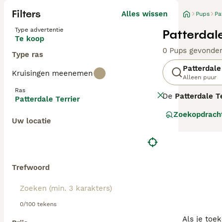
Filters
Alles wissen
Pups
Pa
Type advertentie
Patterdale
Te koop
0 Pups gevonde
Type ras
Patterdale
Kruisingen meenemen
Alleen puur
Ras
De
Patterdale Te
Patterdale Terrier
uit het ruige L
Zoekopdrach
vossen kon besch
Uw locatie
de FCI, wel doo
zijn meestal don
Een Patterdale 
gladde of ruwhar
Trefwoord
los laten lopen 
ruim beweging —
kinderen. Verwac
0/100 tekens
sportief, ervare
Als je toe