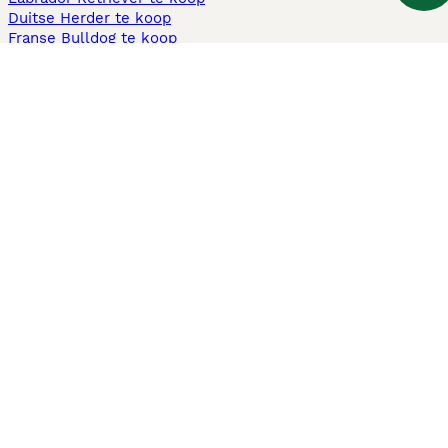
Duitse Herder te koop
Franse Bulldog te koop
Teckel ruwhaar te koop
Cavapoo te koop
Andere populaire pagina's
Honden te koop in Amsterdam
Pups te koop Limburg​
Pups te koop Friesland​
Honden te koop in Gelderland
Honden te koop in Den Haag
Honden te koop in Enschede
Adopteer hond in Nederland
Informatie
Over ons
Privacybeleid
Support
Pers
Voorwaarden
Pups verkopen