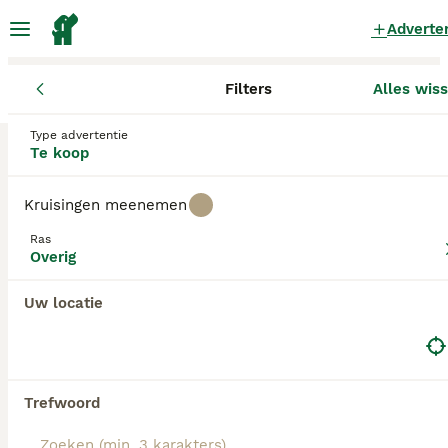
Adverte
Filters
Alles wis
Pups
Overig
Gelderland
Rheden
Type advertentie
Overig Pups te koop
in Rheden
Te koop
0 Pups gevonden
Kruisingen meenemen
Overig
Filters
Alleen puur
Ras
Overig
Zoekopdracht bewaren
Sorteer
Uw locatie
Trefwoord