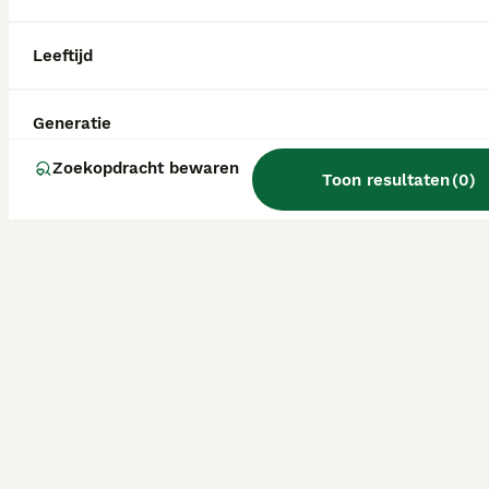
Leeftijd
Generatie
Zoekopdracht bewaren
Toon resultaten
(
0
)