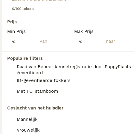
We hebben 0 Overig Pups te koop in Rheden
gevonden.
0/100 tekens
Als je toekomstige resultaten wil zien voor deze 
Prijs
exacte zoekopdracht, sla dan je zoekopdracht op en 
vind jouw perfecte hond:
Min Prijs
Max Prijs
Zoekopdracht bewaren
€
€
Populaire filters
Raad van Beheer kennelregistratie door PuppyPlaats
geverifieerd
ID-geverifieerde fokkers
Met FCI stamboom
Geslacht van het huisdier
Mannelijk
Vrouwelijk