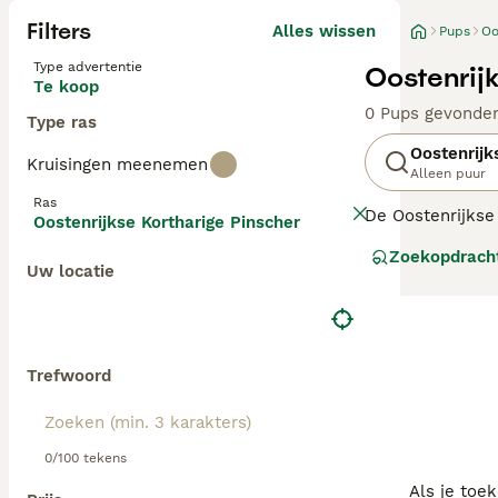
Filters
Alles wissen
Pups
Oo
Type advertentie
Oostenrij
Te koop
0 Pups gevonde
Type ras
Oostenrijk
Kruisingen meenemen
Alleen puur
Ras
De Oostenrijkse
Oostenrijkse Kortharige Pinscher
wantrouwig. Hij 
Zoekopdrach
Uw locatie
Lees onze Oosten
Trefwoord
0/100 tekens
Als je toe