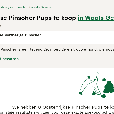
stenrijkse Pinscher
Waals Gewest
kse Pinscher Pups te koop
in Waals G
n
se Kortharige Pinscher
 Pinscher is een levendige, moedige en trouwe hond, die noga
heeft een goed waakinstinct als oorspronkelijk erfwaker.
t bewaren
rijkse Pinscher adviespagina voor informatie over dit honde
We hebben 0 Oostenrijkse Pinscher Pups te 
komstige resultaten wil zien voor deze exacte zoekopdracht, 