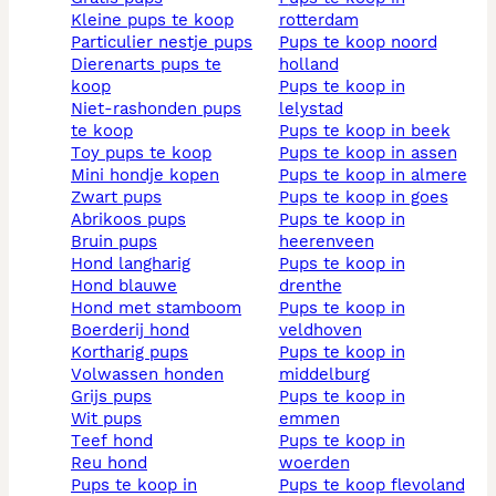
kleine pups te koop
rotterdam
particulier nestje pups
pups te koop noord
dierenarts pups te
holland
koop
pups te koop in
niet-rashonden pups
lelystad
te koop
pups te koop in beek
toy pups te koop
pups te koop in assen
mini hondje kopen
pups te koop in almere
zwart pups
pups te koop in goes
abrikoos pups
pups te koop in
bruin pups
heerenveen
hond langharig
pups te koop in
hond blauwe
drenthe
hond met stamboom
pups te koop in
boerderij hond
veldhoven
kortharig pups
pups te koop in
volwassen honden
middelburg
grijs pups
pups te koop in
wit pups
emmen
teef hond
pups te koop in
reu hond
woerden
pups te koop in
pups te koop flevoland