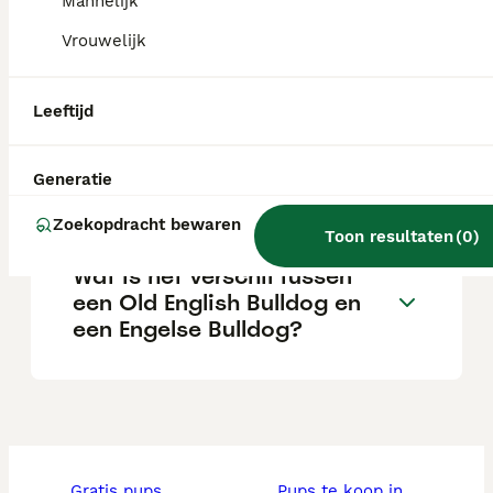
Mannelijk
Vrouwelijk
Hoe groot wordt een Old
English Bulldog?
Leeftijd
Is een oude Engelse bulldog
Generatie
een geschikte gezinshond?
Zoekopdracht bewaren
Toon resultaten
(
0
)
Wat is het verschil tussen
een Old English Bulldog en
een Engelse Bulldog?
gratis pups
pups te koop in