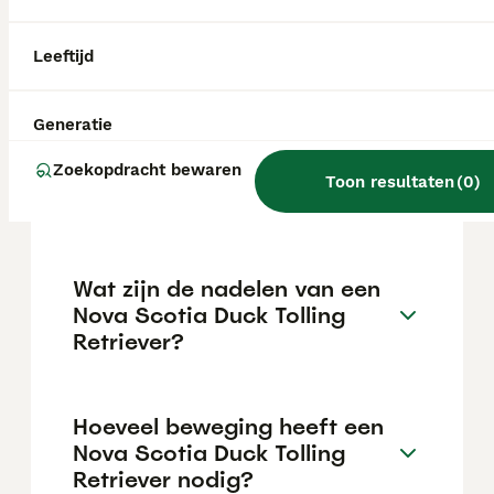
uitstekende gezinshonden, met name voor
actieve gezinnen die veel buiten zijn. Zodra
aan hun fysieke en mentale behoeften is
Leeftijd
voldaan, zijn ze lief voor kinderen.
Generatie
Hoeveel kost een Nova
Zoekopdracht bewaren
Scotia Duck Tolling
Toon resultaten
(
0
)
Retriever?
Wat zijn de nadelen van een
Nova Scotia Duck Tolling
Retriever?
Hoeveel beweging heeft een
Nova Scotia Duck Tolling
Retriever nodig?