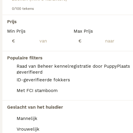
Lees onze
0/100 tekens
Nova Scotia Duck Tolling Retriever adviespagina
voor informatie over dit hondenras.
We hebben 0 Nova Scotia Duck Tolling
Prijs
Retriever Pups te koop in Leusden gevonden.
Min Prijs
Max Prijs
Als je toekomstige resultaten wil zien voor deze 
exacte zoekopdracht, sla dan je zoekopdracht op en 
€
€
vind jouw perfecte hond:
Zoekopdracht bewaren
Populaire filters
Raad van Beheer kennelregistratie door PuppyPlaats
geverifieerd
FAQ's
ID-geverifieerde fokkers
Met FCI stamboom
Zijn Nova Scotia-
Geslacht van het huisdier
eendentolkers geschikte
huisdieren?
Mannelijk
Nova Scotia Duck Tolling Retrievers zijn
Vrouwelijk