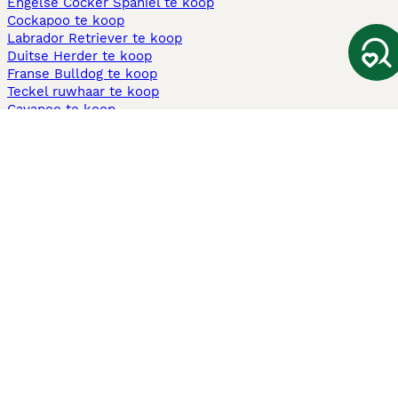
Engelse Cocker Spaniel te koop
Cockapoo te koop
Labrador Retriever te koop
Duitse Herder te koop
Franse Bulldog te koop
Teckel ruwhaar te koop
Cavapoo te koop
Andere populaire pagina's
Honden te koop in Amsterdam
Pups te koop Limburg​
Pups te koop Friesland​
Honden te koop in Gelderland
Honden te koop in Den Haag
Honden te koop in Enschede
Adopteer hond in Nederland
Informatie
Over ons
Privacybeleid
Support
Pers