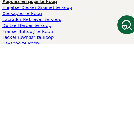
Puppies en pups te koop
Engelse Cocker Spaniel te koop
Cockapoo te koop
Labrador Retriever te koop
Duitse Herder te koop
Franse Bulldog te koop
Teckel ruwhaar te koop
Cavapoo te koop
Andere populaire pagina's
Honden te koop in Amsterdam
Pups te koop Limburg​
Pups te koop Friesland​
Honden te koop in Gelderland
Honden te koop in Den Haag
Honden te koop in Enschede
Adopteer hond in Nederland
Informatie
Over ons
Privacybeleid