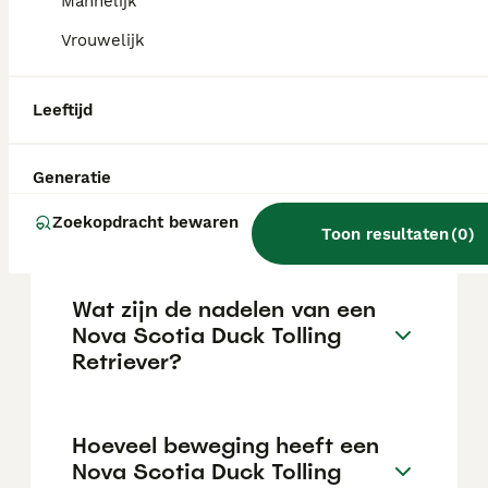
Mannelijk
Nova Scotia Duck Tolling Retrievers zijn
uitstekende gezinshonden, met name voor
Vrouwelijk
actieve gezinnen die veel buiten zijn. Zodra
aan hun fysieke en mentale behoeften is
voldaan, zijn ze lief voor kinderen.
Leeftijd
Hoeveel kost een Nova
Generatie
Scotia Duck Tolling
Retriever?
Zoekopdracht bewaren
Toon resultaten
(
0
)
Wat zijn de nadelen van een
Nova Scotia Duck Tolling
Retriever?
Hoeveel beweging heeft een
Nova Scotia Duck Tolling