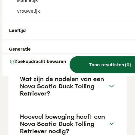
Mannelijk
uitstekende gezinshonden, met name voor
actieve gezinnen die veel buiten zijn. Zodra
Vrouwelijk
aan hun fysieke en mentale behoeften is
voldaan, zijn ze lief voor kinderen.
Leeftijd
Hoeveel kost een Nova
Scotia Duck Tolling
Generatie
Retriever?
Zoekopdracht bewaren
Toon resultaten
(
0
)
Wat zijn de nadelen van een
Nova Scotia Duck Tolling
Retriever?
Hoeveel beweging heeft een
Nova Scotia Duck Tolling
Retriever nodig?