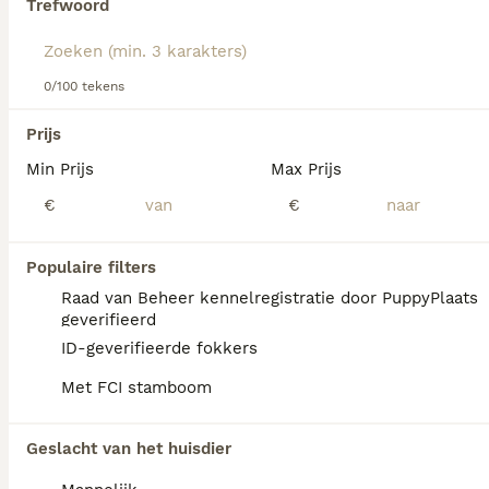
Trefwoord
Lees onze
Nova Scotia Duck Tolling Retriever adviespagina
voor informatie over dit hondenras.
We hebben 0 Nova Scotia Duck Tolling
0/100 tekens
Retriever Pups te koop in Zevenaar gevonden.
Als je toekomstige resultaten wil zien voor deze 
Prijs
exacte zoekopdracht, sla dan je zoekopdracht op en 
vind jouw perfecte hond:
Min Prijs
Max Prijs
€
€
Zoekopdracht bewaren
Populaire filters
FAQ's
Raad van Beheer kennelregistratie door PuppyPlaats
geverifieerd
ID-geverifieerde fokkers
Zijn Nova Scotia-
Met FCI stamboom
eendentolkers geschikte
huisdieren?
Geslacht van het huisdier
Nova Scotia Duck Tolling Retrievers zijn