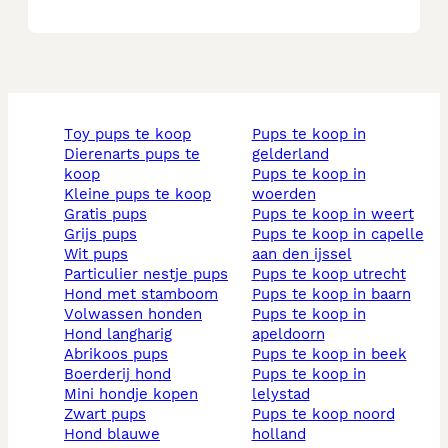
toy pups te koop
pups te koop in
dierenarts pups te
gelderland
koop
pups te koop in
kleine pups te koop
woerden
gratis pups
pups te koop in weert
grijs pups
pups te koop in capelle
wit pups
aan den ijssel
particulier nestje pups
pups te koop utrecht
hond met stamboom
pups te koop in baarn
volwassen honden
pups te koop in
hond langharig
apeldoorn
abrikoos pups
pups te koop in beek
boerderij hond
pups te koop in
mini hondje kopen
lelystad
zwart pups
pups te koop noord
hond blauwe
holland