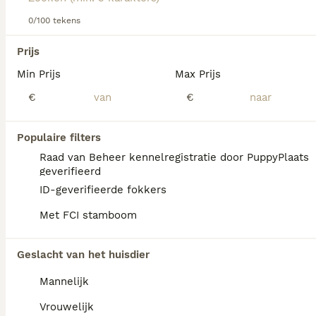
Lees onze Schapendoes adviespagina voor informatie over
0/100 tekens
dit hondenras.
We hebben 0 Nederlandse Schapendoes Pups
Prijs
te koop in Noord-Holland gevonden.
Min Prijs
Max Prijs
Als je toekomstige resultaten wil zien voor deze 
exacte zoekopdracht, sla dan je zoekopdracht op en 
€
€
vind jouw perfecte hond:
Zoekopdracht bewaren
Populaire filters
Raad van Beheer kennelregistratie door PuppyPlaats
geverifieerd
FAQ's
ID-geverifieerde fokkers
Met FCI stamboom
Wat is de prijs van een
Geslacht van het huisdier
Nederlandse Schapendoes
pup?
Mannelijk
De Nederlandse Schapendoes heeft een
Vrouwelijk