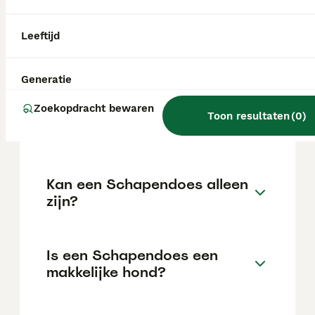
gemiddeld gewicht van 12 tot 25 kg en een
schofthoogte van 40 tot 50 cm. Een
verantwoord gefokte pup vraagt een
Leeftijd
aanzienlijke investering.
Generatie
Hoe oud wordt een
Zoekopdracht bewaren
Nederlandse Schapendoes
Toon resultaten
(
0
)
gemiddeld?
Kan een Schapendoes alleen
zijn?
Is een Schapendoes een
makkelijke hond?