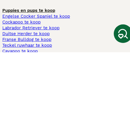
Puppies en pups te koop
Engelse Cocker Spaniel te koop
Cockapoo te koop
Labrador Retriever te koop
Duitse Herder te koop
Franse Bulldog te koop
Teckel ruwhaar te koop
Cavapoo te koop
Andere populaire pagina's
Honden te koop in Amsterdam
Pups te koop Limburg​
Pups te koop Friesland​
Honden te koop in Gelderland
Honden te koop in Den Haag
Honden te koop in Enschede
Adopteer hond in Nederland
Informatie
Over ons