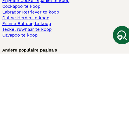
Engelse Cocker Spaniel te koop
Cockapoo te koop
Labrador Retriever te koop
Duitse Herder te koop
Franse Bulldog te koop
Teckel ruwhaar te koop
Cavapoo te koop
Andere populaire pagina's
Honden te koop in Amsterdam
Pups te koop Limburg​
Pups te koop Friesland​
Honden te koop in Gelderland
Honden te koop in Den Haag
Honden te koop in Enschede
Adopteer hond in Nederland
Informatie
Over ons
Privacybeleid
Support
Pers