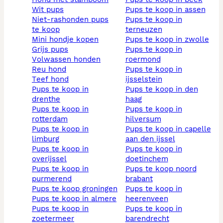
wit pups
pups te koop in assen
niet-rashonden pups
pups te koop in
te koop
terneuzen
mini hondje kopen
pups te koop in zwolle
grijs pups
pups te koop in
volwassen honden
roermond
reu hond
pups te koop in
teef hond
ijsselstein
pups te koop in
pups te koop in den
drenthe
haag
pups te koop in
pups te koop in
rotterdam
hilversum
pups te koop in
pups te koop in capelle
limburg
aan den ijssel
pups te koop in
pups te koop in
overijssel
doetinchem
pups te koop in
pups te koop noord
purmerend
brabant
pups te koop groningen
pups te koop in
pups te koop in almere
heerenveen
pups te koop in
pups te koop in
zoetermeer
barendrecht