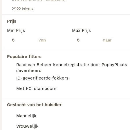
Lees onze Schapendoes adviespagina voor informatie over
0/100 tekens
dit hondenras.
We hebben 0 Nederlandse Schapendoes Pups
Prijs
te koop in Tytsjerksteradiel gevonden.
Min Prijs
Max Prijs
Als je toekomstige resultaten wil zien voor deze 
exacte zoekopdracht, sla dan je zoekopdracht op en 
€
€
vind jouw perfecte hond:
Zoekopdracht bewaren
Populaire filters
Raad van Beheer kennelregistratie door PuppyPlaats
geverifieerd
FAQ's
ID-geverifieerde fokkers
Met FCI stamboom
Wat is de prijs van een
Geslacht van het huisdier
Nederlandse Schapendoes
pup?
Mannelijk
De Nederlandse Schapendoes heeft een
Vrouwelijk