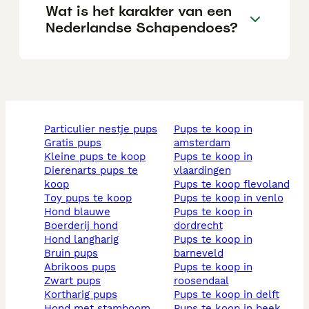
Wat is het karakter van een
Nederlandse Schapendoes?
particulier nestje pups
pups te koop in
gratis pups
amsterdam
kleine pups te koop
pups te koop in
dierenarts pups te
vlaardingen
koop
pups te koop flevoland
toy pups te koop
pups te koop in venlo
hond blauwe
pups te koop in
boerderij hond
dordrecht
hond langharig
pups te koop in
bruin pups
barneveld
abrikoos pups
pups te koop in
zwart pups
roosendaal
kortharig pups
pups te koop in delft
hond met stamboom
pups te koop in beek