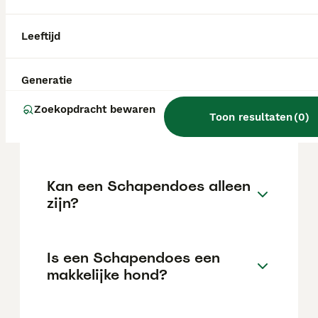
gemiddeld gewicht van 12 tot 25 kg en een
schofthoogte van 40 tot 50 cm. Een
verantwoord gefokte pup vraagt een
Leeftijd
aanzienlijke investering.
Generatie
Hoe oud wordt een
Zoekopdracht bewaren
Nederlandse Schapendoes
Toon resultaten
(
0
)
gemiddeld?
Kan een Schapendoes alleen
zijn?
Is een Schapendoes een
makkelijke hond?