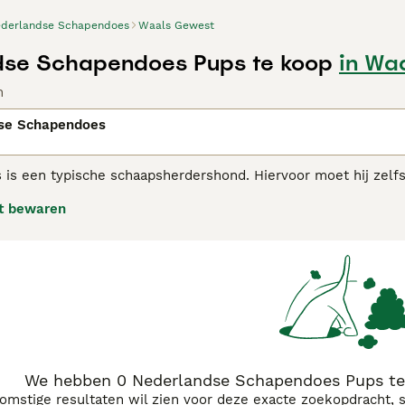
derlandse Schapendoes
Waals Gewest
dse Schapendoes Pups te koop
in Wa
n
se Schapendoes
is een typische schaapsherdershond. Hiervoor moet hij zelf
he en op de Veluwe. De Schapendoes heeft een levendig, aler
t bewaren
nt hij grote innigheid en trouw. Hij is vrolijk, ondeugend, en
ensport zoals agility.
endoes adviespagina voor informatie over dit hondenras.
We hebben 0 Nederlandse Schapendoes Pups te
komstige resultaten wil zien voor deze exacte zoekopdracht, 