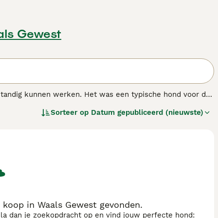
als Gewest
standig kunnen werken. Het was een typische hond voor de
t en moedig karakter. Hij is schrander en waaks. Voor zijn
Sorteer op
Datum gepubliceerd (nieuwste)
thousiast, vriendelijk en temperamentvol. Hij kan gebruikt
 koop in Waals Gewest gevonden.
sla dan je zoekopdracht op en vind jouw perfecte hond: