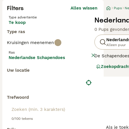
Filters
Alles wissen
Pups
Ne
Type advertentie
Nederlan
Te koop
0 Pups gevonde
Type ras
Nederland
Kruisingen meenemen
Alleen puur
Ras
De Schapendoes 
Nederlandse Schapendoes
herders in Drent
Zoekopdrach
eigen mensen too
Uw locatie
worden voor hond
Lees onze Schap
Trefwoord
0/100 tekens
Als je toe