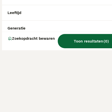
Leeftijd
Generatie
Zoekopdracht bewaren
Toon resultaten
(
0
)