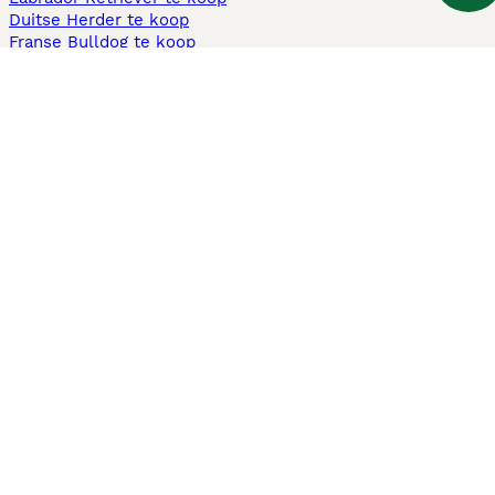
Duitse Herder te koop
Franse Bulldog te koop
Teckel ruwhaar te koop
Cavapoo te koop
Andere populaire pagina's
Honden te koop in Amsterdam
Pups te koop Limburg​
Pups te koop Friesland​
Honden te koop in Gelderland
Honden te koop in Den Haag
Honden te koop in Enschede
Adopteer hond in Nederland
Informatie
Over ons
Privacybeleid
Support
Pers
Voorwaarden
Pups verkopen