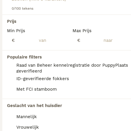
informatie over dit hondenras.
0/100 tekens
We hebben 0 Nachtvlinderhondje Pups te
Prijs
koop in Waals Gewest gevonden.
Min Prijs
Max Prijs
Als je toekomstige resultaten wil zien voor deze 
exacte zoekopdracht, sla dan je zoekopdracht op en 
€
€
vind jouw perfecte hond:
Zoekopdracht bewaren
Populaire filters
Raad van Beheer kennelregistratie door PuppyPlaats
geverifieerd
ID-geverifieerde fokkers
Met FCI stamboom
Geslacht van het huisdier
Mannelijk
Vrouwelijk