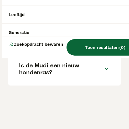
Wat is het karakter van een
Mudi hond?
Leeftijd
Generatie
Wat is de gemiddelde prijs
van een Mudi puppy?
Zoekopdracht bewaren
Toon resultaten
(
0
)
Is de Mudi een nieuw
hondenras?