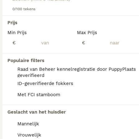
Lees onze Mudi adviespagina voor meer informatie over
dit ras.
0/100 tekens
We hebben 0 Mudi Pups te koop in Noord-
Holland gevonden.
Prijs
Als je toekomstige resultaten wil zien voor deze 
Min Prijs
Max Prijs
exacte zoekopdracht, sla dan je zoekopdracht op en 
vind jouw perfecte hond:
€
€
Zoekopdracht bewaren
Populaire filters
Raad van Beheer kennelregistratie door PuppyPlaats
FAQ's
geverifieerd
ID-geverifieerde fokkers
Met FCI stamboom
Wat kost een Mudi pup?
De aanschaf van een Mudi pup met
Geslacht van het huisdier
stamboom vraagt een investering van
Mannelijk
doorgaans 800 tot 1.500 euro.
Vrouwelijk