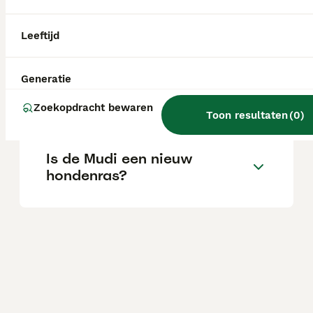
Wat is het karakter van een
Mudi hond?
Leeftijd
Generatie
Wat is de gemiddelde prijs
van een Mudi puppy?
Zoekopdracht bewaren
Toon resultaten
(
0
)
Is de Mudi een nieuw
hondenras?