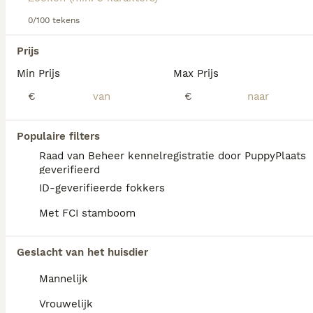
Lees onze Mudi adviespagina voor meer informatie over
dit ras.
0/100 tekens
We hebben 0 Mudi Pups te koop in
Tytsjerksteradiel gevonden.
Prijs
Als je toekomstige resultaten wil zien voor deze 
Min Prijs
Max Prijs
exacte zoekopdracht, sla dan je zoekopdracht op en 
vind jouw perfecte hond:
€
€
Zoekopdracht bewaren
Populaire filters
Raad van Beheer kennelregistratie door PuppyPlaats
FAQ's
geverifieerd
ID-geverifieerde fokkers
Met FCI stamboom
Wat kost een Mudi pup?
De aanschaf van een Mudi pup met
Geslacht van het huisdier
stamboom vraagt een investering van
Mannelijk
doorgaans 800 tot 1.500 euro.
Vrouwelijk