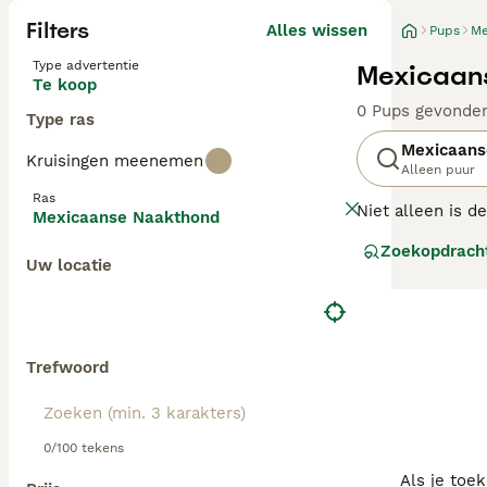
Filters
Alles wissen
Pups
Me
Type advertentie
Mexicaan
Te koop
0 Pups gevonde
Type ras
Mexicaans
Kruisingen meenemen
Alleen puur
Ras
Niet alleen is d
Mexicaanse Naakthond
Xoloitzcuintle 
Zoekopdrach
hebben deze cha
Uw locatie
zeer energieke 
Lees onze
Mexic
Trefwoord
0/100 tekens
Als je toe