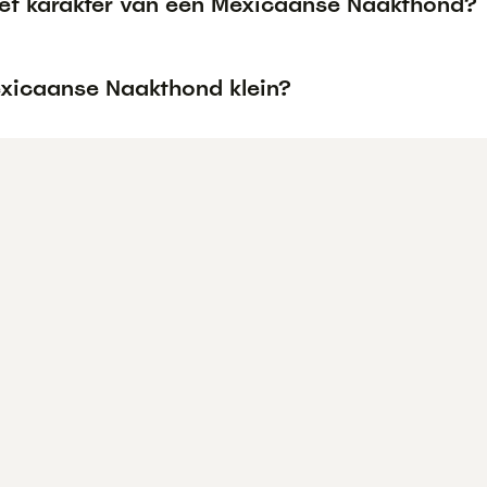
het karakter van een Mexicaanse Naakthond?
exicaanse Naakthond klein?