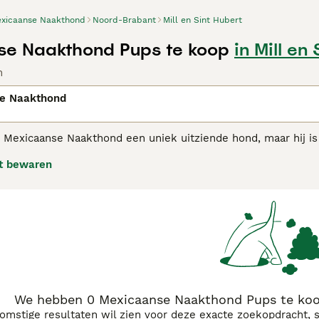
xicaanse Naakthond
Noord-Brabant
Mill en Sint Hubert
se Naakthond Pups te koop
in Mill en
n
e Naakthond
e Mexicaanse Naakthond een uniek uitziende hond, maar hij is 
of kortweg Xolo, wat "God Hond" betekent in het Azteeks. Hoe
t bewaren
rmante honden plukjes haar op hun hoofd, staart en poten. 
hond en een plezier om in de buurt te hebben.
aanse Naakthond adviespagina
voor informatie over dit hond
We hebben 0 Mexicaanse Naakthond Pups te koop
komstige resultaten wil zien voor deze exacte zoekopdracht, 