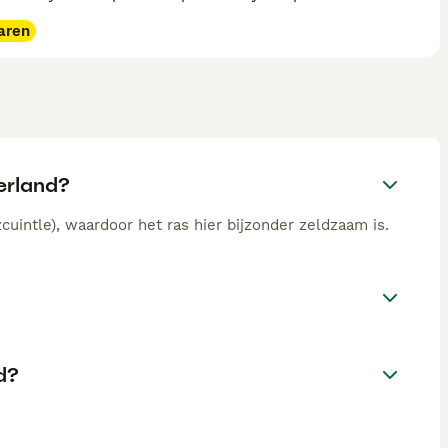
aren
erland?
uintle), waardoor het ras hier bijzonder zeldzaam is.
d?