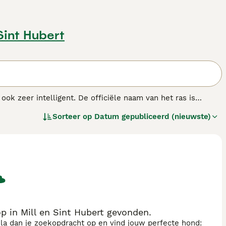
 Sint Hubert
ook zeer intelligent. De officiële naam van het ras is
wel ze op de meeste delen van hun lichaam haarloos zijn,
Sorteer op
Datum gepubliceerd (nieuwste)
De Mexicaanse Naakthond is een loyale, aanhankelijke en
enras.
 in Mill en Sint Hubert gevonden.
sla dan je zoekopdracht op en vind jouw perfecte hond: