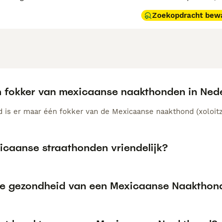
Zoekopdracht bew
en fokker van mexicaanse naakthonden in Ned
d is er maar één fokker van de Mexicaanse naakthond (xoloitzc
xicaanse straathonden vriendelijk?
de gezondheid van een Mexicaanse Naakthon