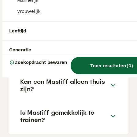
Mannelijk
Vrouwelijk
Wat is het karakter van een
Mastiff?
Leeftijd
Hoeveel jaar leeft een
Generatie
Mastiff?
Zoekopdracht bewaren
Toon resultaten
(
0
)
Kan een Mastiff alleen thuis
zijn?
Is Mastiff gemakkelijk te
trainen?