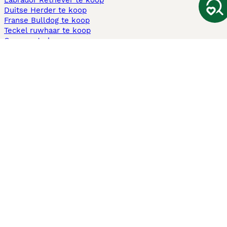
Labrador Retriever te koop
Duitse Herder te koop
Franse Bulldog te koop
Teckel ruwhaar te koop
Cavapoo te koop
Andere populaire pagina's
Honden te koop in Amsterdam
Pups te koop Limburg​
Pups te koop Friesland​
Honden te koop in Gelderland
Honden te koop in Den Haag
Honden te koop in Enschede
Adopteer hond in Nederland
Informatie
Over ons
Privacybeleid
Support
Pers
Voorwaarden
Pups verkopen