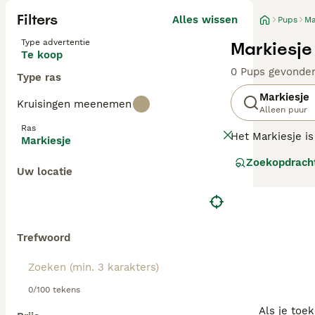
Filters
Alles wissen
Pups
Ma
Type advertentie
Markiesje
Te koop
0 Pups gevonde
Type ras
Markiesje
Kruisingen meenemen
Alleen puur
Ras
Het Markiesje is
Markiesje
zwarte, spioen-a
Zoekopdrach
met het ras gefo
Uw locatie
Lees onze Markie
Trefwoord
0/100 tekens
Als je toe