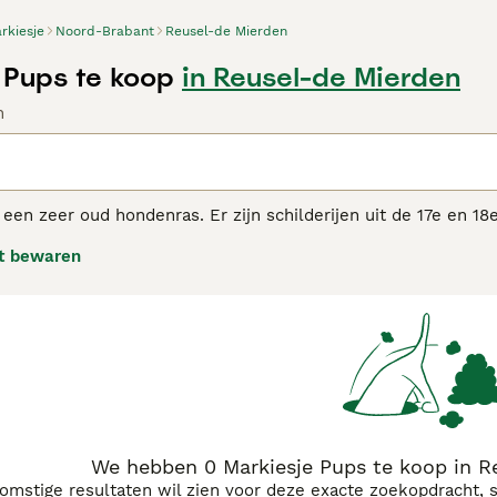
rkiesje
Noord-Brabant
Reusel-de Mierden
 Pups te koop
in Reusel-de Mierden
n
 een zeer oud hondenras. Er zijn schilderijen uit de 17e en 
chtige hondjes die veel gelijkenis vertonen met het hedendaa
t bewaren
kt.
sje adviespagina voor informatie over dit hondenras.
We hebben 0 Markiesje Pups te koop in R
komstige resultaten wil zien voor deze exacte zoekopdracht, 