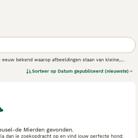
18e eeuw bekend waarop afbeeldingen staan van kleine,
gse Markiesje. Er is echter tot midden jaren 70 niet gericht
Sorteer op
Datum gepubliceerd (nieuwste)
eusel-de Mierden gevonden.
sla dan je zoekopdracht op en vind jouw perfecte hond: