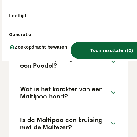
locatie.
Leeftijd
Wat zijn de voor- en nadelen
van een Maltipoo?
Generatie
Zoekopdracht bewaren
Toon resultaten
(
0
)
Is een Maltipoo gekruist met
een Poedel?
Wat is het karakter van een
Maltipoo hond?
Is de Maltipoo een kruising
met de Maltezer?