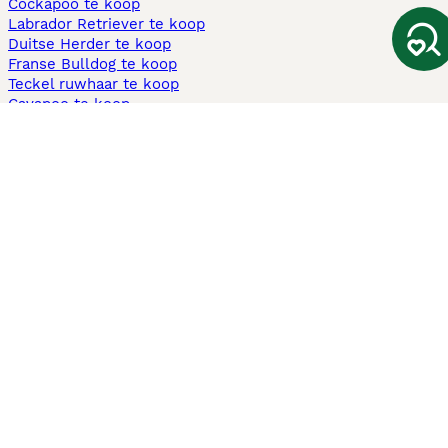
Cockapoo te koop
Labrador Retriever te koop
Duitse Herder te koop
Franse Bulldog te koop
Teckel ruwhaar te koop
Cavapoo te koop
Andere populaire pagina's
Honden te koop in Amsterdam
Pups te koop Limburg​
Pups te koop Friesland​
Honden te koop in Gelderland
Honden te koop in Den Haag
Honden te koop in Enschede
Adopteer hond in Nederland
Informatie
Over ons
Privacybeleid
Support
Pers