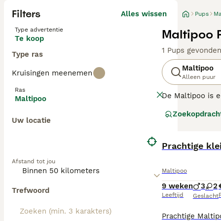
Filters
Alles wissen
Pups
Ma
Type advertentie
Maltipoo 
Te koop
1 Pups gevonde
Type ras
Maltipoo
Kruisingen meenemen
Alleen puur
Ras
De Maltipoo is e
Maltipoo
en de Maltezer.
Zoekopdrach
hele wereld. Ze 
Uw locatie
waaronder hun in
Lees onze Malti
Prachtige kle
Afstand tot jou
Maltipoo
9 weken
3
2
Trefwoord
Leeftijd
P
Geslacht