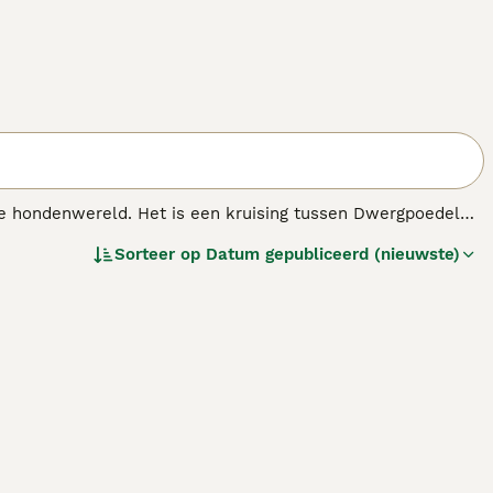
n de hondenwereld. Het is een kruising tussen Dwergpoedel
g gevonden naar de harten en huizen van mensen over de
Sorteer op
Datum gepubliceerd (nieuwste)
e goede eigenschappen van de twee rassen hebben geërfd,