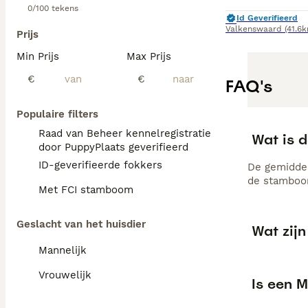
0/100 tekens
Id Geverifieerd
Valkenswaard
(41.6
Prijs
Min Prijs
Max Prijs
€
€
FAQ's
Populaire filters
Raad van Beheer kennelregistratie
Wat is d
door PuppyPlaats geverifieerd
ID-geverifieerde fokkers
De gemiddel
de stamboom
Met FCI stamboom
Geslacht van het huisdier
Wat zij
Mannelijk
Vrouwelijk
Is een M