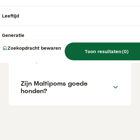
tussen de Maltezer en de (Toy)poedel.
Leeftijd
Hoe oud worden maltipoms?
Generatie
Zoekopdracht bewaren
Hoe groot wordt een
Toon resultaten
(
0
)
Maltipom?
Zijn Maltipoms goede
honden?