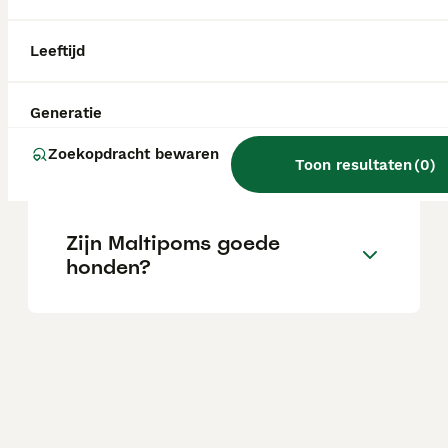
Leeftijd
Hoe oud worden maltipoms?
Generatie
Hoe groot wordt een
Zoekopdracht bewaren
Maltipom?
Toon resultaten
(
0
)
Zijn Maltipoms goede
honden?