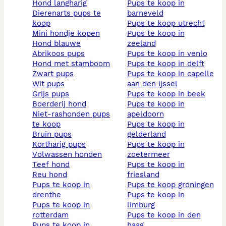
hond langharig
pups te koop in
dierenarts pups te
barneveld
koop
pups te koop utrecht
mini hondje kopen
pups te koop in
hond blauwe
zeeland
abrikoos pups
pups te koop in venlo
hond met stamboom
pups te koop in delft
zwart pups
pups te koop in capelle
wit pups
aan den ijssel
grijs pups
pups te koop in beek
boerderij hond
pups te koop in
niet-rashonden pups
apeldoorn
te koop
pups te koop in
bruin pups
gelderland
kortharig pups
pups te koop in
volwassen honden
zoetermeer
teef hond
pups te koop in
reu hond
friesland
pups te koop in
pups te koop groningen
drenthe
pups te koop in
pups te koop in
limburg
rotterdam
pups te koop in den
pups te koop in
haag