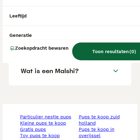
Zijn Malshi's goede honden?
Leeftijd
Generatie
Wat is het karakter van een
Malshi?
Zoekopdracht bewaren
Toon resultaten
(
0
)
Wat is een Malshi?
particulier nestje pups
pups te koop zuid
kleine pups te koop
holland
gratis pups
pups te koop in
toy pups te koop
overijssel