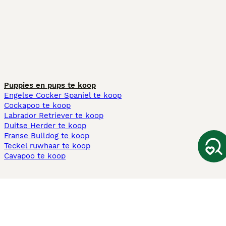
Puppies en pups te koop
Engelse Cocker Spaniel te koop
Cockapoo te koop
Labrador Retriever te koop
Duitse Herder te koop
Franse Bulldog te koop
Teckel ruwhaar te koop
Cavapoo te koop
Andere populaire pagina's
Honden te koop in Amsterdam
Pups te koop Limburg​
Pups te koop Friesland​
Honden te koop in Gelderland