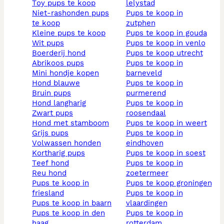
toy pups te koop
lelystad
niet-rashonden pups
pups te koop in
te koop
zutphen
kleine pups te koop
pups te koop in gouda
wit pups
pups te koop in venlo
boerderij hond
pups te koop utrecht
abrikoos pups
pups te koop in
mini hondje kopen
barneveld
hond blauwe
pups te koop in
bruin pups
purmerend
hond langharig
pups te koop in
zwart pups
roosendaal
hond met stamboom
pups te koop in weert
grijs pups
pups te koop in
volwassen honden
eindhoven
kortharig pups
pups te koop in soest
teef hond
pups te koop in
reu hond
zoetermeer
pups te koop in
pups te koop groningen
friesland
pups te koop in
pups te koop in baarn
vlaardingen
pups te koop in den
pups te koop in
haag
rotterdam