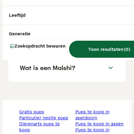
Zijn Malshi's goede honden?
Leeftijd
Generatie
Wat is het karakter van een
Malshi?
Zoekopdracht bewaren
Toon resultaten
(
0
)
Wat is een Malshi?
gratis pups
pups te koop in
particulier nestje pups
apeldoorn
dierenarts pups te
pups te koop in assen
koop
pups te koop in