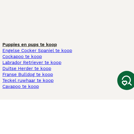
Puppies en pups te koop
Engelse Cocker Spaniel te koop
Cockapoo te koop
Labrador Retriever te koop
Duitse Herder te koop
Franse Bulldog te koop
Teckel ruwhaar te koop
Cavapoo te koop
Andere populaire pagina's
Honden te koop in Amsterdam
Pups te koop Limburg​
Pups te koop Friesland​
Honden te koop in Gelderland
Honden te koop in Den Haag