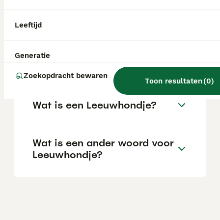
het bij zijn baasje kan zijn. Het is vrij
vriendelijk tegenover onbekenden en andere
honden, maar kan wel veel blaffen.
Leeftijd
Wat is het karakter van een
Generatie
Leeuwhondje?
Zoekopdracht bewaren
Toon resultaten
(
0
)
Wat is een Leeuwhondje?
Wat is een ander woord voor
Leeuwhondje?