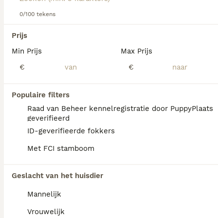
0/100 tekens
We hebben 0 Leeuwhondje Pups te koop in
Prijs
Waals Gewest gevonden.
Min Prijs
Max Prijs
Als je toekomstige resultaten wil zien voor deze 
exacte zoekopdracht, sla dan je zoekopdracht op en 
€
€
vind jouw perfecte hond:
Zoekopdracht bewaren
Populaire filters
Raad van Beheer kennelregistratie door PuppyPlaats
geverifieerd
FAQ's
ID-geverifieerde fokkers
Met FCI stamboom
Wat is het karakter van een
Geslacht van het huisdier
leeuwhondje?
Mannelijk
Het Leeuwhondje heeft een vriendelijk en
zachtaardig karakter en is het gelukkigst als
Vrouwelijk