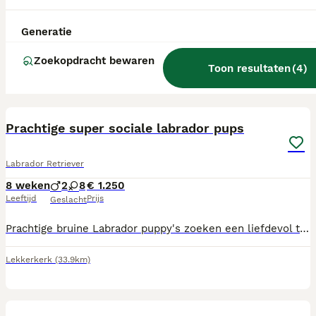
Generatie
Zoekopdracht bewaren
Toon resultaten
(
4
)
24
Prachtige super sociale labrador pups
Labrador Retriever
8 weken
2
8
€ 1.250
Leeftijd
Prijs
Geslacht
Prachtige bruine Labrador puppy's zoeken een liefdevol thuis! 🐾🤎 Onze lieve Labrador Bella is op 8 juni bevallen van een prachtig nest van 10 gezonde bruine Labrador puppy's: 2 reutjes en 8 teefjes. Zowel moeder Bella als de vader zijn raszuivere bruine Labradors met een lief, sociaal en betrouwbaar karakter en echte kinder vrienden. De puppy's groeien op in een warme huiselijke omgeving, waar ze veel liefde, aandacht en knuffels krijgen. Ze wennen aan dagelijkse geluiden, kinderen en andere dieren waardoor ze zich ontwikkelen tot sociale en nieuwsgierige hondjes. De puppy's mogen vanaf 2 augustus verhuizen naar hun nieuwe, liefdevolle thuis. Bij vertrek zijn ze: • Gechipt • Geënt • Ontwormd volgens schema • Gezond en goed verzorgd De 2 reutjes zijn gereserveerd. Op dit moment hebben we nog 5 teefjes beschikbaar. Wij vinden het belangrijk dat onze pups een fijn en liefdevol gezin krijgen waar ze alle aandacht en verzorging krijgen die ze verdienen. Heb je interesse of wil je langskomen om kennis te maken met Bella en de puppy's? Stuur gerust een berichtje. We beantwoorden graag al je vragen! Met eventuele vakantie kan rekening worden gehouden
Lekkerkerk
(33.9km)
17
1