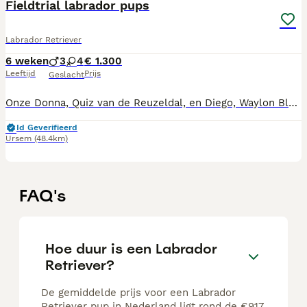
Fieldtrial labrador pups
Labrador Retriever
6 weken
3
4
€ 1.300
Leeftijd
Prijs
Geslacht
Onze Donna, Quiz van de Reuzeldal, en Diego, Waylon Blackfen, zijn de trotse ouders geworden van 7 heerlijke pups. 4 prachtige dames en 3 geweldige heren. Dit gelegenheidsnestje is geboren op 24 juni. Ze groeien als kool en beginnen al een beetje te lopen. De pups groeien op bij ons in huis, dus ze zullen als ze naar hun gouden mandje verhuizen al gewend zijn aan de huiselijke geluiden, zoals de stofzuiger. Uiteraard worden de pups ontwormd en krijgen zij een chip. Ook zullen ze door de dierenarts worden nagekeken en krijgen zij hun eigen paspoort mee. Ben je al verliefd geworden op een van deze geweldige schatjes, neem dan gerust contact met ons op om ze eens live te komen bewonderen. Wij zoeken voor 3 dames en 3 heren nog een fijne plek, waar lekker met ze gespeeld, geknuffeld en gewerkt gaat worden. Pappa hond is een uitstekende jachthond en gaat wekelijks mee het veld in. Mamma is een leergierige huishond. Uiteraard is de moederhond bij ons in huis.
Id Geverifieerd
Ursem
(48.4km)
FAQ's
Hoe duur is een Labrador
Retriever?
De gemiddelde prijs voor een Labrador
Retriever pup in Nederland ligt rond de €917