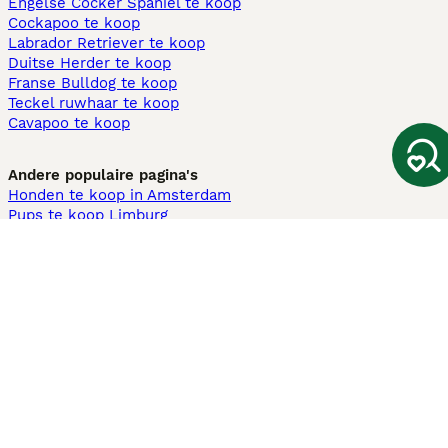
Engelse Cocker Spaniel te koop
Cockapoo te koop
Labrador Retriever te koop
Duitse Herder te koop
Franse Bulldog te koop
Teckel ruwhaar te koop
Cavapoo te koop
Andere populaire pagina's
Honden te koop in Amsterdam
Pups te koop Limburg​
Pups te koop Friesland​
Honden te koop in Gelderland
Honden te koop in Den Haag
Honden te koop in Enschede
Adopteer hond in Nederland
Informatie
Over ons
Privacybeleid
Support
Pers