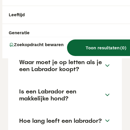
maar dit kan variëren afhankelijk van
factoren zoals de stamboom, de reputatie
van de fokker en de locatie.
Leeftijd
Welke kleur Labrador is het
Generatie
rustigst?
Zoekopdracht bewaren
Toon resultaten
(
0
)
Waar moet je op letten als je
een Labrador koopt?
Is een Labrador een
makkelijke hond?
Hoe lang leeft een labrador?