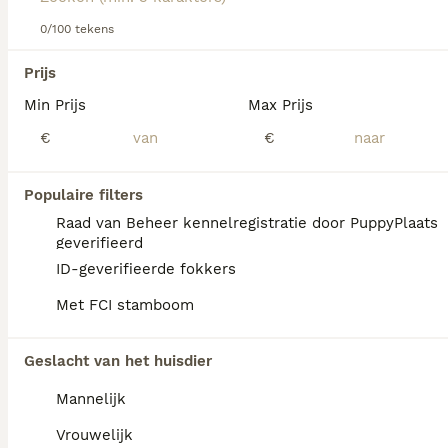
Lees onze
Labrador Retriever adviespagina
voor informatie
over dit hondenras.
0/100 tekens
We hebben 0 Labrador Retriever Pups te
Prijs
koop in Hellendoorn gevonden.
Min Prijs
Max Prijs
Als je toekomstige resultaten wil zien voor deze 
exacte zoekopdracht, sla dan je zoekopdracht op en 
€
€
vind jouw perfecte hond:
Zoekopdracht bewaren
Populaire filters
Raad van Beheer kennelregistratie door PuppyPlaats
geverifieerd
FAQ's
ID-geverifieerde fokkers
Met FCI stamboom
Hoe duur is een Labrador
Geslacht van het huisdier
Retriever?
Mannelijk
De gemiddelde prijs voor een Labrador
Retriever pup in Nederland ligt rond de €917
Vrouwelijk