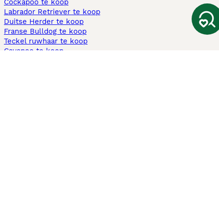
Cockapoo te koop
Labrador Retriever te koop
Duitse Herder te koop
Franse Bulldog te koop
Teckel ruwhaar te koop
Cavapoo te koop
Andere populaire pagina's
Honden te koop in Amsterdam
Pups te koop Limburg​
Pups te koop Friesland​
Honden te koop in Gelderland
Honden te koop in Den Haag
Honden te koop in Enschede
Adopteer hond in Nederland
Informatie
Over ons
Privacybeleid
Support
Pers