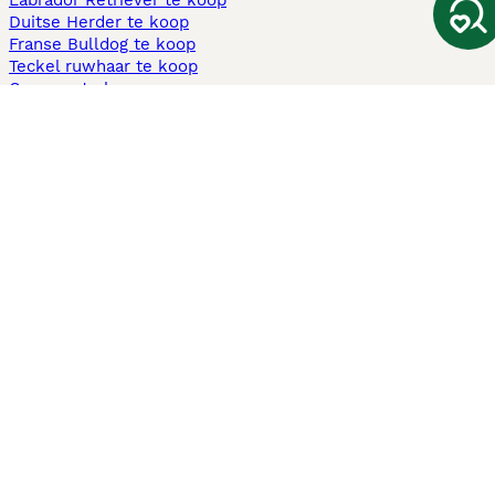
Labrador Retriever te koop
Duitse Herder te koop
Franse Bulldog te koop
Teckel ruwhaar te koop
Cavapoo te koop
Andere populaire pagina's
Honden te koop in Amsterdam
Pups te koop Limburg​
Pups te koop Friesland​
Honden te koop in Gelderland
Honden te koop in Den Haag
Honden te koop in Enschede
Adopteer hond in Nederland
Informatie
Over ons
Privacybeleid
Support
Pers
Voorwaarden
Pups verkopen