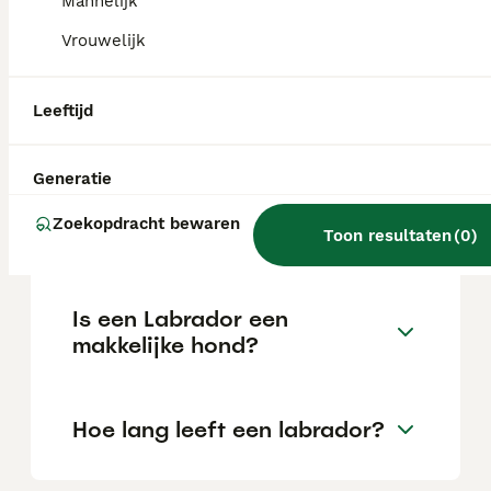
Mannelijk
van de fokker en de locatie.
Vrouwelijk
Welke kleur Labrador is het
Leeftijd
rustigst?
Generatie
Waar moet je op letten als je
Zoekopdracht bewaren
een Labrador koopt?
Toon resultaten
(
0
)
Is een Labrador een
makkelijke hond?
Hoe lang leeft een labrador?