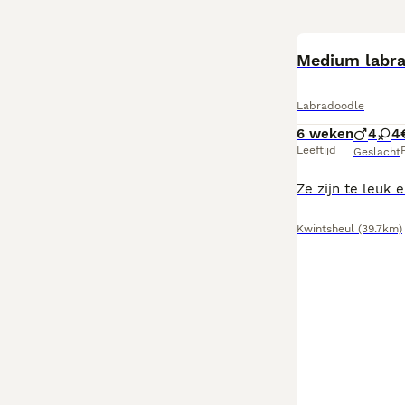
Medium labr
Labradoodle
6 weken
4
4
Leeftijd
P
Geslacht
Kwintsheul
(39.7km)