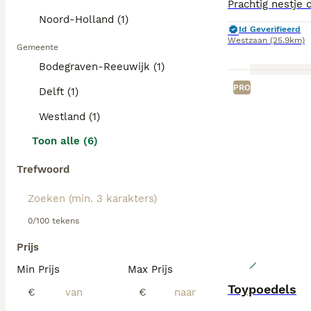
professionele v
in kleuren zoals
Noord-Holland (1)
Id Geverifieerd
beweging nodig d
Westzaan
(25.9km)
vriendelijke ka
Gemeente
gezond, helpen 
Bodegraven-Reeuwijk (1)
Lees onze
Labra
PRO
Delft (1)
Westland (1)
Toon alle (6)
Trefwoord
0/100 tekens
Prijs
Min Prijs
Max Prijs
Toypoedels
€
€