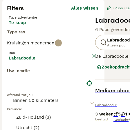
Filters
Alles wissen
Pups
La
Type advertentie
Labradood
Te koop
6 Pups gevonde
Type ras
Labradood
Kruisingen meenemen
Alleen puur
Ras
De Labradoodle i
Labradoodle
geworden als hy
Zoekopdrach
kruising met var
Uw locatie
weinig verharen
hypoallergene, 
meest voorspelb
BOOST
Medium choco
allergievriendel
Afstand tot jou
Verkrijgbaar in
Labradoodle
Labradoodles
(5
Provincie
3 weken
5
1
hulphonden. Labr
Zuid-Holland (3)
Leeftijd
P
trainbaar zijn v
Geslacht
per generatie: F
Utrecht (2)