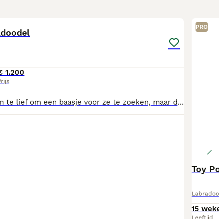
27
2
PRO
adoodel
€ 1.200
rijs
Ze zijn te leuk en te lief om een baasje voor ze te zoeken, maar de tijd is rijp om hun wereld te verbreden. Ben jij er klaar voor om de komende 10 jaar voor z’n schatje te zorgen dan nodigen we je uit om te kijken welke pup er het beste bij je past.
Toy Po
Labradoo
15 wek
Leeftijd