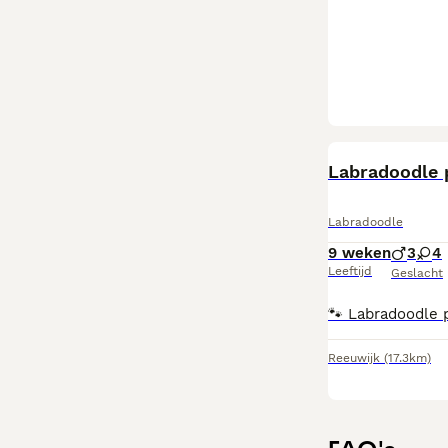
Labradoodle 
Labradoodle
9 weken
3
4
Leeftijd
Geslacht
Reeuwijk
(17.3km)