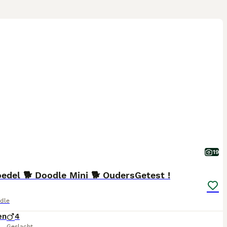
19
edel 🐕 Doodle Mini 🐕 OudersGetest !
dle
en
4
Geslacht