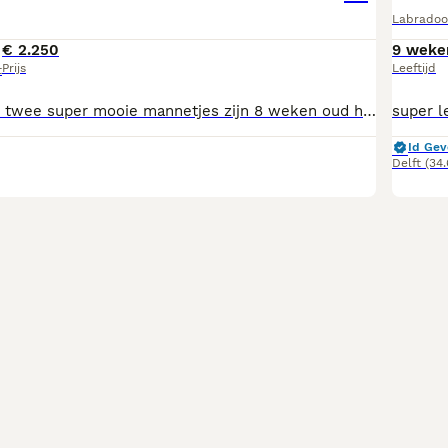
Labradoo
€ 2.250
9 weke
Prijs
Leeftijd
t
Nog beschikbaar twee super mooie mannetjes zijn 8 weken oud hebben hun eerste vaccinatie gehad zijn gechipt en meerdere keren ontwormt zijn dierenarts nagekeken en gezondverklaard hebben hún Nederlandse paspoortje Worden op moment ik huiselijke krijg opgegroeid met twee kinderen zijn nu al super speels en sociaal plus plas matje zindelijk gemaakt Deze honden zijn super hypoallergeen Moeder is aanwezig Voor meer info 0625161589
Id Gev
Delft
(34