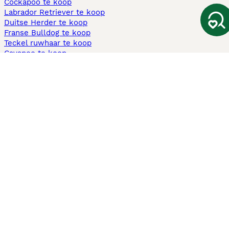
Cockapoo te koop
Labrador Retriever te koop
Duitse Herder te koop
Franse Bulldog te koop
Teckel ruwhaar te koop
Cavapoo te koop
Andere populaire pagina's
Honden te koop in Amsterdam
Pups te koop Limburg​
Pups te koop Friesland​
Honden te koop in Gelderland
Honden te koop in Den Haag
Honden te koop in Enschede
Adopteer hond in Nederland
Informatie
Over ons
Privacybeleid
Support
Pers