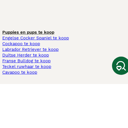
Puppies en pups te koop
Engelse Cocker Spaniel te koop
Cockapoo te koop
Labrador Retriever te koop
Duitse Herder te koop
Franse Bulldog te koop
Teckel ruwhaar te koop
Cavapoo te koop
Andere populaire pagina's
Honden te koop in Amsterdam
Pups te koop Limburg​
Pups te koop Friesland​
Honden te koop in Gelderland
Honden te koop in Den Haag
Honden te koop in Enschede
Adopteer hond in Nederland