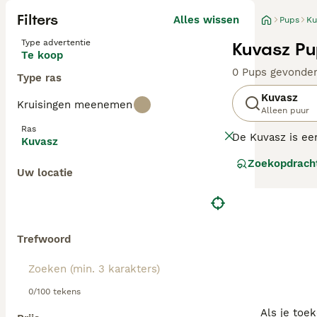
Filters
Alles wissen
Pups
Ku
Type advertentie
Kuvasz Pu
Te koop
0 Pups gevonde
Type ras
Kuvasz
Kruisingen meenemen
Alleen puur
Ras
De Kuvasz is een
Kuvasz
gehouden.
Zoekopdrach
Uw locatie
Lees onze Kuvas
Trefwoord
0/100 tekens
Als je toe