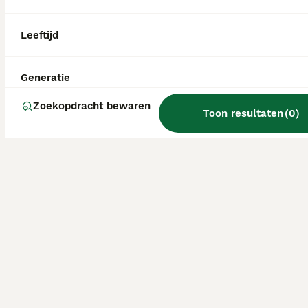
Leeftijd
Generatie
Zoekopdracht bewaren
Toon resultaten
(
0
)