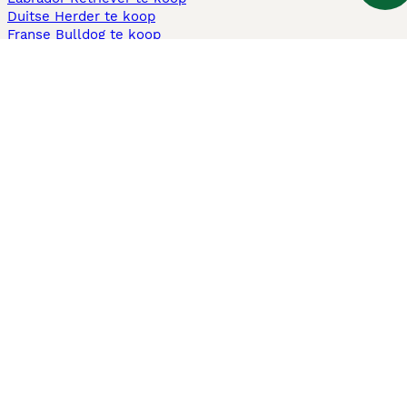
Duitse Herder te koop
Franse Bulldog te koop
Teckel ruwhaar te koop
Cavapoo te koop
Andere populaire pagina's
Honden te koop in Amsterdam
Pups te koop Limburg​
Pups te koop Friesland​
Honden te koop in Gelderland
Honden te koop in Den Haag
Honden te koop in Enschede
Adopteer hond in Nederland
Informatie
Over ons
Privacybeleid
Support
Pers
Voorwaarden
Pups verkopen