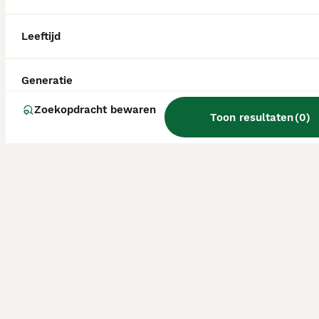
Leeftijd
Generatie
Zoekopdracht bewaren
Toon resultaten
(
0
)