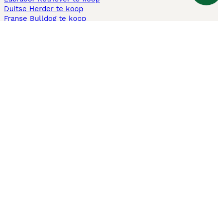
Duitse Herder te koop
Franse Bulldog te koop
Teckel ruwhaar te koop
Cavapoo te koop
Andere populaire pagina's
Honden te koop in Amsterdam
Pups te koop Limburg​
Pups te koop Friesland​
Honden te koop in Gelderland
Honden te koop in Den Haag
Honden te koop in Enschede
Adopteer hond in Nederland
Informatie
Over ons
Privacybeleid
Support
Pers
Voorwaarden
Pups verkopen