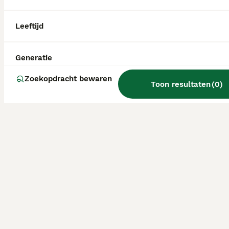
Leeftijd
Generatie
Zoekopdracht bewaren
Toon resultaten
(
0
)