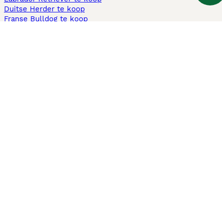
Duitse Herder te koop
Franse Bulldog te koop
Teckel ruwhaar te koop
Cavapoo te koop
Andere populaire pagina's
Honden te koop in Amsterdam
Pups te koop Limburg​
Pups te koop Friesland​
Honden te koop in Gelderland
Honden te koop in Den Haag
Honden te koop in Enschede
Adopteer hond in Nederland
Informatie
Over ons
Privacybeleid
Support
Pers
Voorwaarden
Pups verkopen