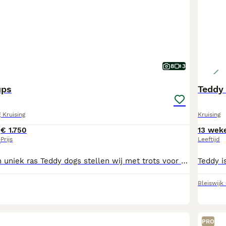
8
3
ups
Teddy
 Kruising
Kruising
€ 1.750
13 wek
Prijs
Leeftijd
t
Opzoek naar een uniek ras Teddy dogs stellen wij met trots voor aan jullie. Het prachtige nestje is een kruising tussen Korea pomeriaan x chowchow (moeder) en beschikt over een stamboom. De vader is een ras pomeriaan zonder stamboom. De pups zijn 11 weken oud en groeien op in een warme, liefdevolle huiselijke omgeving. Ze wennen aan dagelijkse geluiden, mensen en anders honden, waardoor ze goed gesocialiseerd zijn. Beschikbaar; Crème reutje Choco tan/ orange sable Moeder is aanwezig bij een bezoek. U kunt dan gelijk zien wat voor leuk ras het is. De vader dekreu is niet aanwezig. Alle inentingen gehad, beschikken over paspoort en chip. Er is bij overdracht ook een gezondheidsverklaring van de dierenarts die u mee krijgt. Info ras https: teddydog.nl
Bleiswijk
PRO