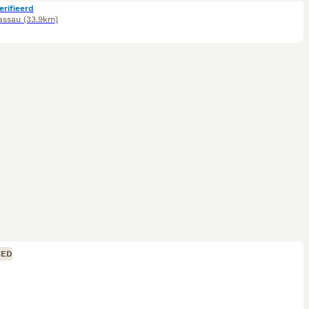
erifieerd
assau
(33.9km)
CED