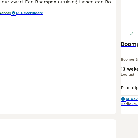
Prachtige pups kleur zwart Een Boompoo (kruising tussen een Boomer en een Poedel) staat bekend als een sociaal, lief, leergierig en aanhankelijk gezelschapshondje. Het is een ideale gezinshond die dol is op aandacht, erg speels is en zich makkelijk aanpast aan de leefomgeving.
kennel
Id Geverifieerd
Boomp
Boomer & 
13 wek
Leeftijd
Id Gev
Berlicum