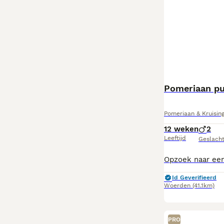
Pomeriaan p
Pomeriaan & Kruising
12 weken
2
Leeftijd
Geslach
Id Geverifieerd
Woerden
(41.1km)
PRO