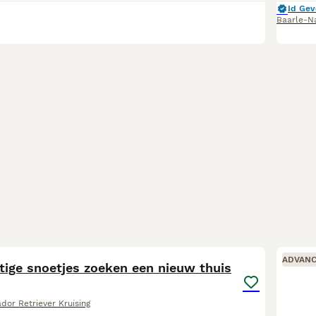
Id Gev
Baarle-N
25
ADVAN
tige snoetjes zoeken een nieuw thuis
ador Retriever Kruising