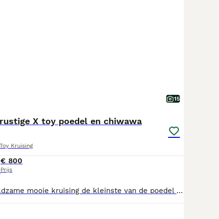
15
 rustige X toy poedel en chiwawa
Toy Kruising
€ 800
Prijs
t
Lieve Chipoo Zeldzame mooie kruising de kleinste van de poedel tot mini en de chiwawa We zijn gechipt ontwormt en gevaccineerd Mogen per direct t nestje verlaten Opgegroeid met mama in huis met kinderen We zijn sociaal en aanhankelijk We hebben nog 3 puppy’s 1 teefje en 2 reutjes super lief en knap vonden wijzelf