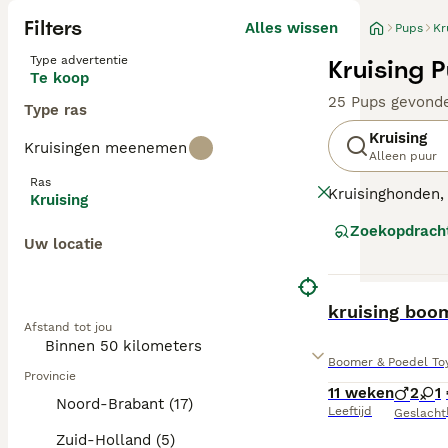
Filters
Alles wissen
Pups
Kr
Type advertentie
Kruising 
Te koop
25 Pups gevond
Type ras
Kruising
Kruisingen meenemen
Alleen puur
Ras
Kruisinghonden, 
Kruising
gezondheidsvoor
Zoekopdrach
vertonen, waaro
Uw locatie
texturen kunnen 
kruisinghonden z
vaak veerkracht
BOOST
kruising boo
Intelligentie e
Afstand tot jou
Boomer & Poedel Toy
Provincie
11 weken
2
1
Noord-Brabant (17)
Leeftijd
Geslacht
Zuid-Holland (5)