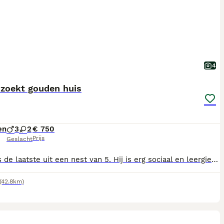
4
 zoekt gouden huis
en
3
2
€ 750
Prijs
Geslacht
Teddy is de laatste uit een nest van 5. Hij is erg sociaal en leergierig. Zijn broertjes en zusjes zijn net uitgevlogen en we willen Voor hem ook net zo’n gouden huis als de rest heeft gekregen. Teddy is verder gek van water en stoeien.
(42.8km)