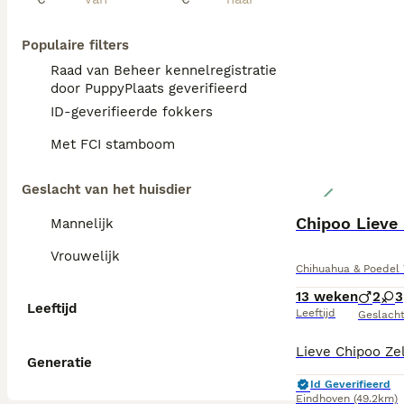
Populaire filters
Raad van Beheer kennelregistratie
door PuppyPlaats geverifieerd
ID-geverifieerde fokkers
Met FCI stamboom
Geslacht van het huisdier
Chipoo Lieve
Mannelijk
Vrouwelijk
Chihuahua & Poedel 
13 weken
2
3
Leeftijd
Leeftijd
Geslach
Generatie
Id Geverifieerd
Eindhoven
(49.2km)