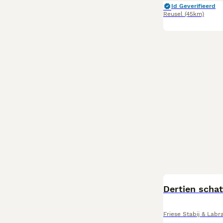
Id Geverifieerd
Reusel
(45km)
Dertien schat
Friese Stabij & Labr