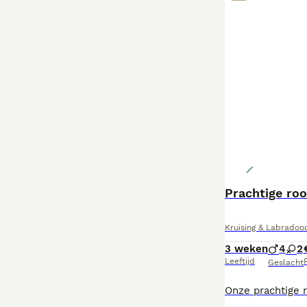
Prachtige ro
Kruising & Labradood
3 weken
4
2
Leeftijd
P
Geslacht