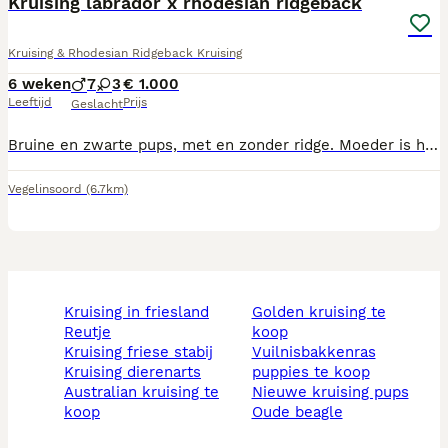
Kruising labrador x rhodesian ridgeback
Kruising & Rhodesian Ridgeback Kruising
6 weken
7
3
€ 1.000
Leeftijd
Prijs
Geslacht
Bruine en zwarte pups, met en zonder ridge. Moeder is heel sociaal en eerlijk waaks. Ze hebben ruimte en beweging nodig. Wij hebben nog contact met moeders moeder en alle broers en zussen.
Vegelinsoord
(6.7km)
kruising in friesland
golden kruising te
reutje
koop
kruising friese stabij
vuilnisbakkenras
kruising dierenarts
puppies te koop
australian kruising te
nieuwe kruising pups
koop
oude beagle