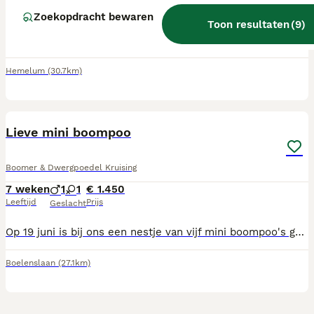
Leeftijd
Prijs
Geslacht
Zoekopdracht bewaren
Toon resultaten
(
9
)
Op 28 juni heeft onze Senna puppy's gekregen. Senna is een halve rottweiler, een labrador met een rottweiler uitstraling. De vader van de puppy's is een volbloed rottweiler met FCI Stamboom en is HD en ED vrij. Er zijn 3 reutjes en 5 teefjes. De puppy's groeien op met kinderen op de boerderij en zijn goed gesocialiseerd. Ze mogen vanaf zaterdag 29 augustus het nest verlaten.
Hemelum
(30.7km)
19
Lieve mini boompoo
Boomer & Dwergpoedel Kruising
7 weken
1
1
€ 1.450
Leeftijd
Prijs
Geslacht
Op 19 juni is bij ons een nestje van vijf mini boompoo's geboren. Er zijn nog twee reutjes beschikbaar: 🩵 De pup op de eerste foto's is choco bruin met wit befje en vier witte teentjes (gereserveerd) 🩵 De pup op de laatse foto's is volledig choco. Voor meer foto's of een filmpje neem gerust contact met ons op. De pups mogen week 33 het nest verlaten. Moeder is een boomer en de vader is een dwergpoedel. Schofthoogte beide dieren plus minus 20 cm. Beide ouders zijn bij ons aanwezig. De pups zijn inmiddels bijna zes weken oud en groeien op in huiselijke kring. Ze zijn op het moment van vertrek, in het bezit van een EU-paspoort. De pups worden meerdere malen ontwormd. Gechipt en geregistreerd met UBN-nummer. Gevaccineerd en voorzien van gezondheidsverklaring. We besteden veel aandacht aan socialisatie en zindelijkheidstraining. Een boompoo verhaard nauwelijks tot niets. Ze zijn graag in gezelschap en hechten zich sterk aan hun gezin. Ze zijn aanhankelijk en houden van knuffels. Boompoo's zijn vaak goed met kinderen en andere huisdieren. We vinden het belangrijk dat onze pups een liefdevol thuis krijgen. Daarom maken we graag persoonlijk kennis met u en geven we met plezier meer informatie. U kunt ons ook vinden op onze facebookpagina: Kennel de Langewijk. Of bereiken via 06-22602618 Met vriendelijke groet, Kennel de Langewijk
Boelenslaan
(27.1km)