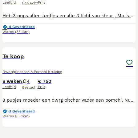
Leeftijd
Prijs
Geslacht
Heb 3 pups allen teefjes en alle 3 licht van kleur , Ma is een dwrg Pincher Black and than Pa een pomerian rood langharig. gaan vrijdag naar D.A voor hun prikken en chip - wormenkuur gezondheids controle , dan zijn ze te reserveren, mogen weg als ze 8 wkn oud zijn en niet eerder, heb je vragen of ? bel of app mij dan maar ff voor meer foto's dan een app naar mij toe sturen
Id Geverifieerd
Warns
(35.1km)
1
Te koop
Dwergpinscher & Pomchi Kruising
6 weken
4
€ 750
Leeftijd
Prijs
Geslacht
3 pupjes moeder een dwrg pitcher vader een pomchi. Nu 4 wkn oud mogen weg als ze 8 wkn zijn , word helemaal door de d.a gecontroleerd voordat ze naar hun nieuw baasje gaan , voor verdere informatie of films graag bellen naar tel 0682001710
Id Geverifieerd
Warns
(35.1km)