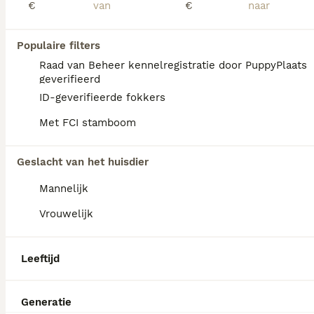
€
€
Populaire filters
Raad van Beheer kennelregistratie door PuppyPlaats
geverifieerd
ID-geverifieerde fokkers
Met FCI stamboom
Geslacht van het huisdier
Mannelijk
Vrouwelijk
4
75%rottweiler/25%labrador pups
Leeftijd
Kruising & Rottweiler Kruising
Generatie
6 weken
3
5
€ 1.000