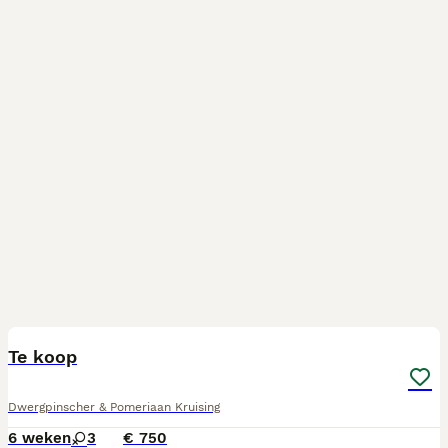
3
4
Te koop
Dwergpinscher & Pomeriaan Kruising
6 weken
3
€ 750