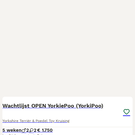
1
Wachtlijst OPEN YorkiePoo (YorkiPoo)
Yorkshire Terriër & Poedel Toy Kruising
5 weken
2
2
€ 1.750