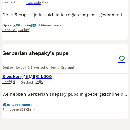
Leeftijd
Prijs
Geslacht
Deze 5 pups zijn in zuid italie regio campania gevonden in een zak onder ewn brug Een vrijwilliger daar van ons heeft ze in veiligheid gebracht Ze zijn sociaal lief en speels We zoeken voor hun baasjes die van hun kunnen houden en een forevermand kunnen aanbieden Ze zouden kunnen afreizen in september In augustus heeft heel italie verlof en rijden er geen transport Voor info of intresse langs whats app 0032495210111 Italiandogsresceu.be
Opvang/Stichting
Id Geverifieerd
Schelle
(27.8km)
38
Gerberian shepsky’s pups
Duitse Herder & Siberische Husky Kruising
8 weken
5
6
€ 1.000
Leeftijd
Prijs
Geslacht
We hebben Gerberian shepsky pups in goede gezondheid. Onze Duitse herder is een oud Duitse herder (rechte rug , lang haar) heeft een nestje van 11 pups gekregen . Vader is onze Siberische husky . Beide ouders zijn aanwezig, jong, heel lief , gesocialiseerd, kunnen goed met kinderen omgaan en in goede gezondheid. We zoeken een goede thuis voor onze 11 pups, een tuin is een must . Later volgen meer foto’s als de pups groter zijn.
Id Geverifieerd
Philippine
(32.8km)