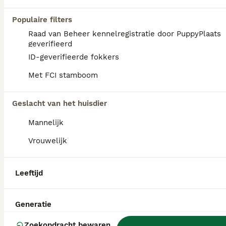
Populaire filters
Raad van Beheer kennelregistratie door PuppyPlaats
geverifieerd
ID-geverifieerde fokkers
Met FCI stamboom
Geslacht van het huisdier
Mannelijk
Vrouwelijk
7
2
Leeftijd
Rambo zoekt baasje
Generatie
Kruising
5 jaar
1
€ 600
Zoekopdracht bewaren