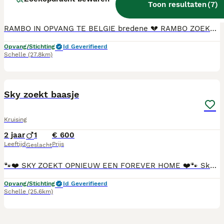
Toon resultaten
(
7
)
Leeftijd
Prijs
Geslacht
RAMBO IN OPVANG TE BELGIE bredene 💔 RAMBO ZOEKT EEN THUIS 💔 Rambo is een klein mannetje van 5 jaar oud en weegt amper 5 à 6 kg. Hij werd achtergelaten in een grote, overvolle shelter in Zuid-Italië… een trieste plek waar zoveel honden vergeten worden. 😔 Onze rescuer gaat hem daar gelukkig uithalen, want geen enkele hond hoort in zo’n overvolle shelter thuis — en zo’n klein ventje al helemaal niet. Rambo verdient een warme zetel, zachte knuffels en eindelijk rust en liefde. ❤️ Rambo is een lieve, zachte hond die vooral nood heeft aan iemand die hem graag ziet. Misschien zoekt net iemand die zich soms eenzaam voelt een trouw vriendje aan zijn zijde… 🐾 ✔️ In orde met alle vaccinaties ✔️ Gecastreerd ✔️ Lief en sociaal Wie heeft een plaatsje vrij voor deze kleine Italiaanse lieverd? 🇮🇹❤️ Stuur ons gerust een berichtje voor meer info of adoptie.op whats app 0032495210111
Opvang/Stichting
Id Geverifieerd
Schelle
(27.8km)
8
1
Sky zoekt baasje
Kruising
2 jaar
1
€ 600
Leeftijd
Prijs
Geslacht
🐾❤️ SKY ZOEKT OPNIEUW EEN FOREVER HOME ❤️🐾 Sky zit nu in opvang te bredene Sky in opvang, waar we verder op zoek gaan naar zijn gouden mandje. Sky is een sociale en vriendelijke hond die graag mee gaat wandelen en netjes aan de lijn loopt. Voor harde geluiden moet hij nog wat wennen, maar dat is begrijpelijk gezien alle veranderingen die hij al heeft meegemaakt. Hij zit nu samen met andere honden van het gastgezin momenteel aan zee Verder is Sky helemaal in orde gechipt gescastreerd heeft europees pasportje en klaar om zijn nieuwe leven te beginnen bij een gezin dat hem de tijd, liefde en geborgenheid wil geven die hij verdient. 🏡 Wie geeft deze knappe jongen een warme thuis en een plek waar hij voor altijd mag blijven? 📩 Interesse in Sky? Stuur gerust een berichtje voor meer informatie. 0032495210111
Opvang/Stichting
Id Geverifieerd
Schelle
(25.6km)