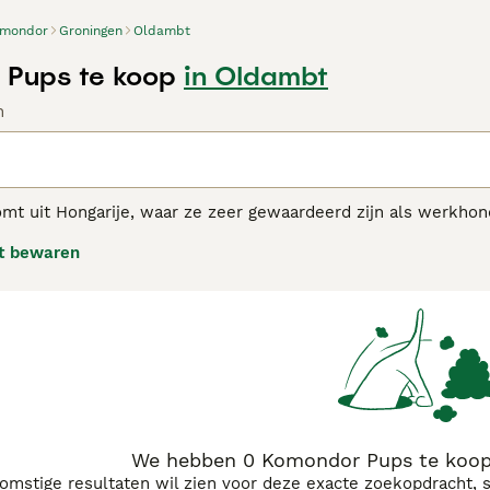
mondor
Groningen
Oldambt
 Pups te koop
in Oldambt
n
t uit Hongarije, waar ze zeer gewaardeerd zijn als werkhond
ssen en zijn het meest geschikt voor een leven in een lande
t bewaren
lerte, loyale en moedige hond aan hun zijde willen hebben. H
ing. Ze worden niet graag alleen gelaten.
ndor adviespagina
voor informatie over dit hondenras.
We hebben 0 Komondor Pups te koop
komstige resultaten wil zien voor deze exacte zoekopdracht, 