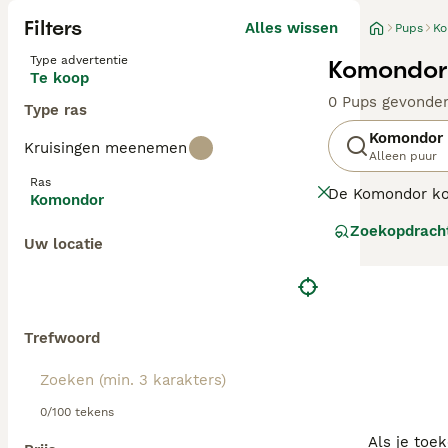
Filters
Alles wissen
Pups
Ko
Type advertentie
Komondor
Te koop
0 Pups gevonde
Type ras
Komondor
Kruisingen meenemen
Alleen puur
Ras
De Komondor kom
Komondor
herdershondenra
Zoekopdrach
leiden en een a
Uw locatie
huiselijke omgev
Lees onze
Komo
Trefwoord
0/100 tekens
Als je toe