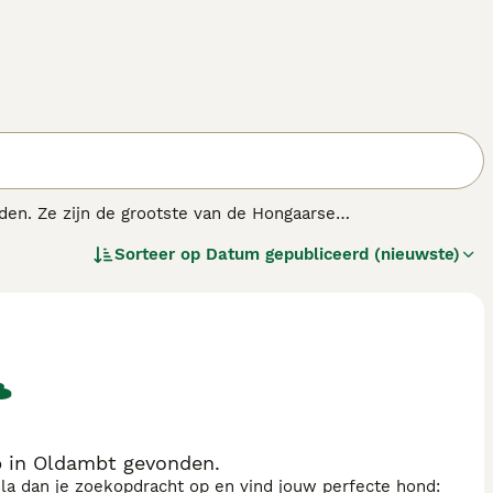
en. Ze zijn de grootste van de Hongaarse
lijke omgeving met mensen die een actief buitenleven
Sorteer op
Datum gepubliceerd (nieuwste)
et zijn geweldige waakhonden en gedijen goed in een
 in Oldambt gevonden.
sla dan je zoekopdracht op en vind jouw perfecte hond: