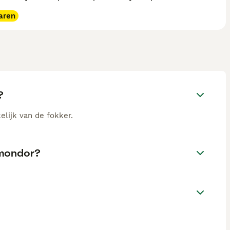
aren
?
elijk van de fokker.
omondor?