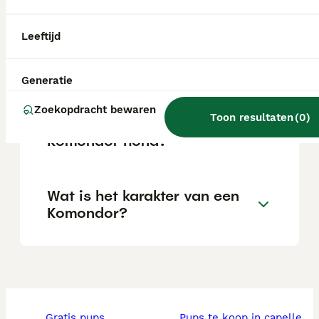
Wat is de gemiddelde
Leeftijd
levensverwachting van een
Komondor?
Generatie
Zoekopdracht bewaren
Toon resultaten
(
0
)
Wat is het karakter van een
Komondor hond?
Wat is het karakter van een
Komondor?
gratis pups
pups te koop in capelle