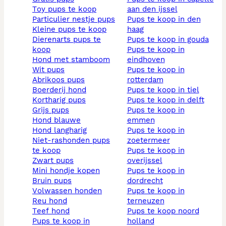
toy pups te koop
aan den ijssel
particulier nestje pups
pups te koop in den
kleine pups te koop
haag
dierenarts pups te
pups te koop in gouda
koop
pups te koop in
hond met stamboom
eindhoven
wit pups
pups te koop in
abrikoos pups
rotterdam
boerderij hond
pups te koop in tiel
kortharig pups
pups te koop in delft
grijs pups
pups te koop in
hond blauwe
emmen
hond langharig
pups te koop in
niet-rashonden pups
zoetermeer
te koop
pups te koop in
zwart pups
overijssel
mini hondje kopen
pups te koop in
bruin pups
dordrecht
volwassen honden
pups te koop in
reu hond
terneuzen
teef hond
pups te koop noord
pups te koop in
holland