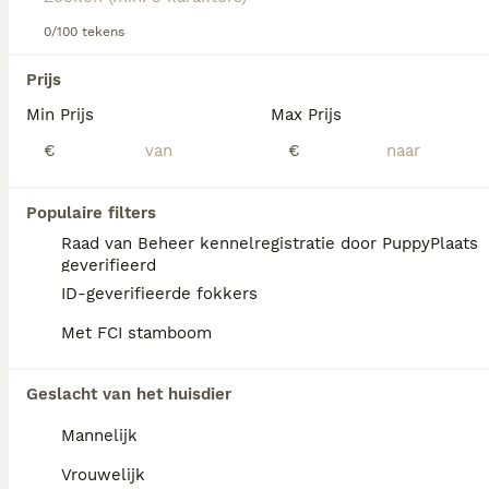
Lees onze
Komondor adviespagina
voor informatie over dit
hondenras.
0/100 tekens
We hebben 0 Komondor Pups te koop in
Tytsjerksteradiel gevonden.
Prijs
Als je toekomstige resultaten wil zien voor deze 
Min Prijs
Max Prijs
exacte zoekopdracht, sla dan je zoekopdracht op en 
vind jouw perfecte hond:
€
€
Zoekopdracht bewaren
Populaire filters
Raad van Beheer kennelregistratie door PuppyPlaats
FAQ's
geverifieerd
ID-geverifieerde fokkers
Met FCI stamboom
Wat is de gemiddelde prijs
van een Komondor puppy?
Geslacht van het huisdier
Een Komondor pup vraagt een aanzienlijke
Mannelijk
investering die varieert afhankelijk van de
fokker.
Vrouwelijk