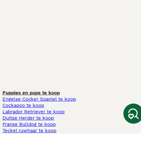
Puppies en pups te koop
Engelse Cocker Spaniel te koop
Cockapoo te koop
Labrador Retriever te koop
Duitse Herder te koop
Franse Bulldog te koop
Teckel ruwhaar te koop
Cavapoo te koop