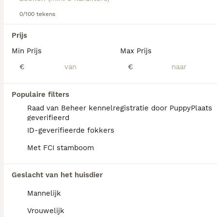
Lees onze
Komondor adviespagina
voor informatie over dit
hondenras.
0/100 tekens
We hebben 0 Komondor Pups te koop in
Waals Gewest gevonden.
Prijs
Als je toekomstige resultaten wil zien voor deze 
Min Prijs
Max Prijs
exacte zoekopdracht, sla dan je zoekopdracht op en 
vind jouw perfecte hond:
€
€
Zoekopdracht bewaren
Populaire filters
Raad van Beheer kennelregistratie door PuppyPlaats
FAQ's
geverifieerd
ID-geverifieerde fokkers
Met FCI stamboom
Wat is de gemiddelde prijs
van een Komondor puppy?
Geslacht van het huisdier
Een Komondor pup vraagt een aanzienlijke
Mannelijk
investering die varieert afhankelijk van de
fokker.
Vrouwelijk