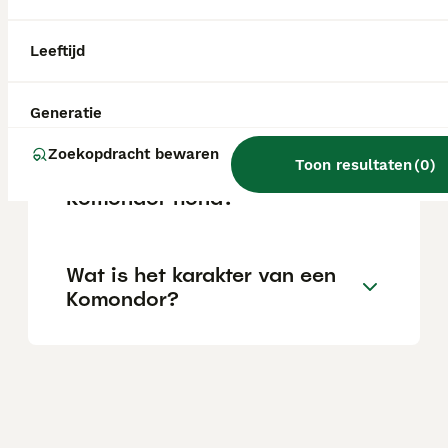
Wat is de gemiddelde
Leeftijd
levensverwachting van een
Komondor?
Generatie
Zoekopdracht bewaren
Toon resultaten
(
0
)
Wat is het karakter van een
Komondor hond?
Wat is het karakter van een
Komondor?