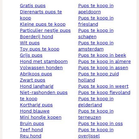
gratis pups
pups te koop in
dierenarts pups te
apeldoorn
koop
pups te koop in
kleine pups te koop
friesland
particulier nestje pups
pups te koop in
boerderij hond
schagen
wit pups
pups te koop in
toy pups te koop
amsterdam
grijs pups
pups te koop in beek
hond met stamboom
pups te koop in almere
volwassen honden
pups te koop in assen
abrikoos pups
pups te koop zuid
zwart pups
holland
hond langharig
pups te koop in weert
niet-rashonden pups
pups te koop flevoland
te koop
pups te koop in
kortharig pups
gelderland
hond blauwe
pups te koop in
mini hondje kopen
terneuzen
bruin pups
pups te koop in oss
teef hond
pups te koop in
reu hond
overijssel