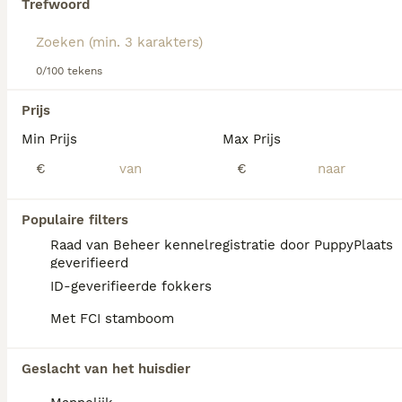
Trefwoord
Lees onze
Kerry Blue Terriër adviespagina
voor informatie
over dit hondenras.
We hebben 0 Kerry Blue Terriër Pups te koop
0/100 tekens
in Assendelft gevonden.
Als je toekomstige resultaten wil zien voor deze 
Prijs
exacte zoekopdracht, sla dan je zoekopdracht op en 
vind jouw perfecte hond:
Min Prijs
Max Prijs
€
€
Zoekopdracht bewaren
Populaire filters
FAQ's
Raad van Beheer kennelregistratie door PuppyPlaats
geverifieerd
ID-geverifieerde fokkers
Waar kan ik Kerry Blue Terriër
Met FCI stamboom
pups kopen?
Kerry Blue Terriërs zijn niet altijd makkelijk
Geslacht van het huisdier
te vinden en je staat mogelijk op een