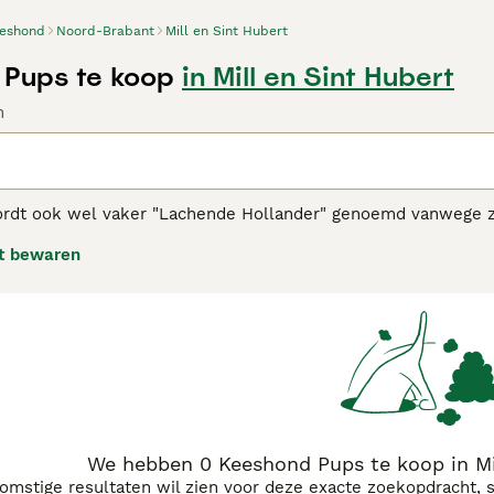
eshond
Noord-Brabant
Mill en Sint Hubert
Pups te koop
in Mill en Sint Hubert
n
dt ook wel vaker "Lachende Hollander" genoemd vanwege zijn
mant uiterlijk en vriendelijke, trouwe aard. Het zijn Spitz-
t bewaren
een weelderige, dichte, dubbele vacht die hen een uitsteken
ond adviespagina
voor informatie over dit hondenras.
We hebben 0 Keeshond Pups te koop in Mi
komstige resultaten wil zien voor deze exacte zoekopdracht, 