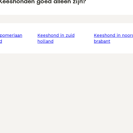
Keeshonden goed alleen zijn?
keeshond in zuid
keeshond in noord
d
holland
brabant