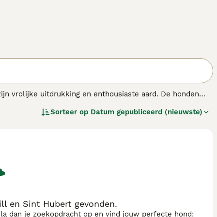
 vrolijke uitdrukking en enthousiaste aard. De honden
type honden, gekenmerkt door een compacte, stevige
Sorteer op
Datum gepubliceerd (nieuwste)
de bescherming biedt tegen alles seizoenen.
ll en Sint Hubert gevonden.
sla dan je zoekopdracht op en vind jouw perfecte hond: