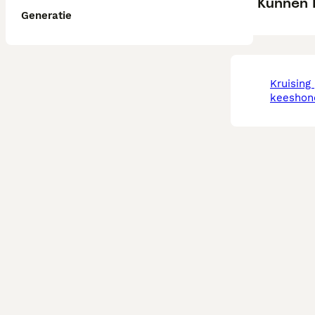
Kunnen 
Generatie
kruising pomeriaan
keeshon