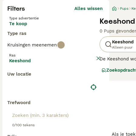
Filters
Alles wissen
Pups
Ke
Type advertentie
Keeshond 
Te koop
0 Pups gevonde
Type ras
Keeshond
Kruisingen meenemen
Alleen puur
Ras
De Keeshond wor
Keeshond
hebben een char
Zoekopdrach
verschijning en 
Uw locatie
Lees onze
Keesh
Trefwoord
0/100 tekens
Als je toe