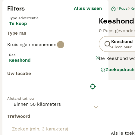
Filters
Alles wissen
Pups
Ke
Type advertentie
Keeshond 
Te koop
0 Pups gevonde
Type ras
Keeshond
Kruisingen meenemen
Alleen puur
Ras
De Keeshond wor
Keeshond
hebben een char
Zoekopdrach
verschijning en 
Uw locatie
Lees onze
Keesh
Afstand tot jou
Trefwoord
Als je toe