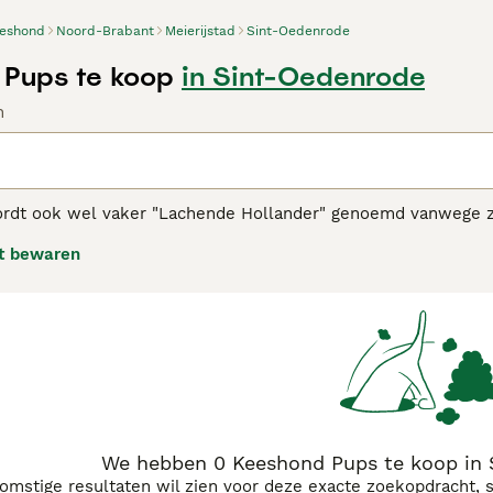
eshond
Noord-Brabant
Meierijstad
Sint-Oedenrode
Pups te koop
in Sint-Oedenrode
n
dt ook wel vaker "Lachende Hollander" genoemd vanwege zijn
mant uiterlijk en vriendelijke, trouwe aard. Het zijn Spitz-
t bewaren
een weelderige, dichte, dubbele vacht die hen een uitsteken
ond adviespagina
voor informatie over dit hondenras.
We hebben 0 Keeshond Pups te koop in 
komstige resultaten wil zien voor deze exacte zoekopdracht, 