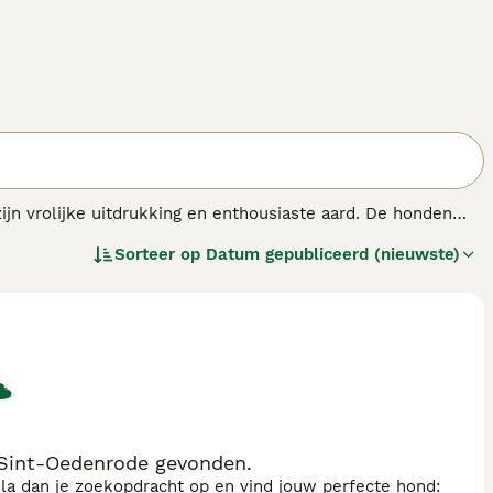
 vrolijke uitdrukking en enthousiaste aard. De honden
type honden, gekenmerkt door een compacte, stevige
Sorteer op
Datum gepubliceerd (nieuwste)
de bescherming biedt tegen alles seizoenen.
Sint-Oedenrode gevonden.
sla dan je zoekopdracht op en vind jouw perfecte hond: