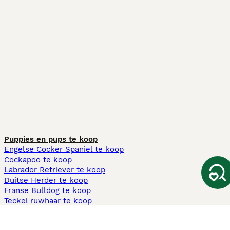
Puppies en pups te koop
Engelse Cocker Spaniel te koop
Cockapoo te koop
Labrador Retriever te koop
Duitse Herder te koop
Franse Bulldog te koop
Teckel ruwhaar te koop
Cavapoo te koop