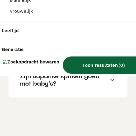
Mannelijk
Vrouwelijk
Blaffen Japanse spitshonden
veel?
Leeftijd
Wat is het karakter van een
Generatie
Japanse Spits?
Zoekopdracht bewaren
Toon resultaten
(
0
)
Zijn Japanse spitsen goed
met baby's?