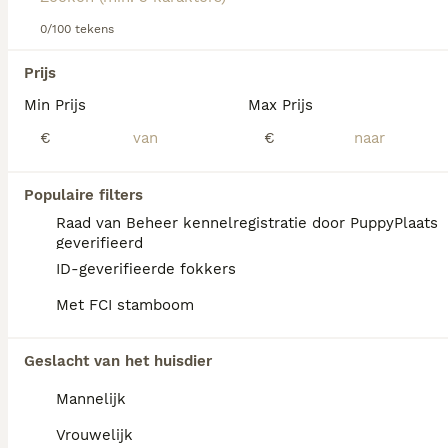
Lees onze
Japanse Spaniel adviespagina
voor informatie
over dit hondenras.
0/100 tekens
We hebben 0 Japanse Spaniel Pups te koop
in Oldambt gevonden.
Prijs
Als je toekomstige resultaten wil zien voor deze 
Min Prijs
Max Prijs
exacte zoekopdracht, sla dan je zoekopdracht op en 
vind jouw perfecte hond:
€
€
Zoekopdracht bewaren
Populaire filters
Raad van Beheer kennelregistratie door PuppyPlaats
FAQ's
geverifieerd
ID-geverifieerde fokkers
Met FCI stamboom
Wat is de prijs van een
Japanse Spaniel?
Geslacht van het huisdier
De aanschaf van een Japanse Spaniel pup
Mannelijk
vraagt een investering die varieert
afhankelijk van de fokker.
Vrouwelijk