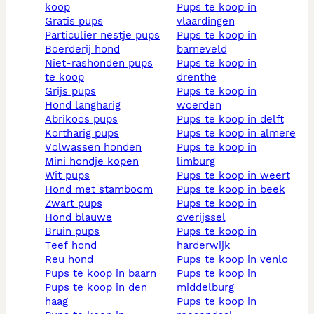
koop
pups te koop in
gratis pups
vlaardingen
particulier nestje pups
pups te koop in
boerderij hond
barneveld
niet-rashonden pups
pups te koop in
te koop
drenthe
grijs pups
pups te koop in
hond langharig
woerden
abrikoos pups
pups te koop in delft
kortharig pups
pups te koop in almere
volwassen honden
pups te koop in
mini hondje kopen
limburg
wit pups
pups te koop in weert
hond met stamboom
pups te koop in beek
zwart pups
pups te koop in
hond blauwe
overijssel
bruin pups
pups te koop in
teef hond
harderwijk
reu hond
pups te koop in venlo
pups te koop in baarn
pups te koop in
pups te koop in den
middelburg
haag
pups te koop in