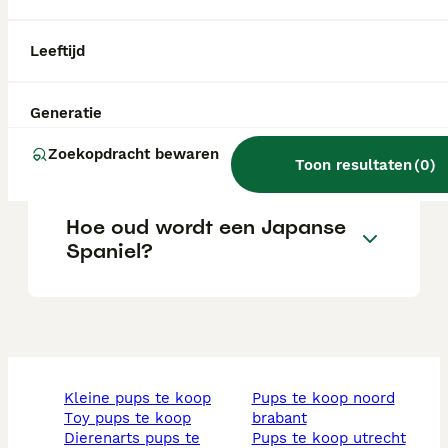
Wat is het karakter van een
Leeftijd
Japanse Spaniel?
Generatie
Blaffen Japanse chins veel?
Zoekopdracht bewaren
Toon resultaten
(
0
)
Hoe oud wordt een Japanse
Spaniel?
kleine pups te koop
pups te koop noord
toy pups te koop
brabant
dierenarts pups te
pups te koop utrecht