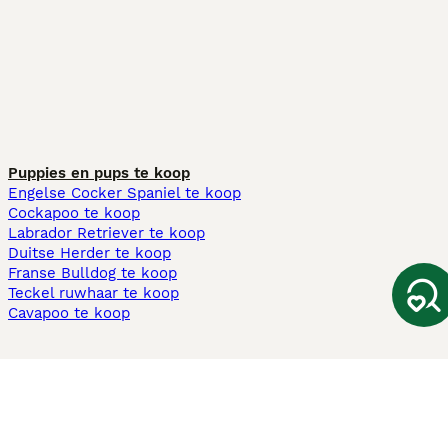
Puppies en pups te koop
Engelse Cocker Spaniel te koop
Cockapoo te koop
Labrador Retriever te koop
Duitse Herder te koop
Franse Bulldog te koop
Teckel ruwhaar te koop
Cavapoo te koop
Andere populaire pagina's
Honden te koop in Amsterdam
Pups te koop Limburg​
Pups te koop Friesland​
Honden te koop in Gelderland