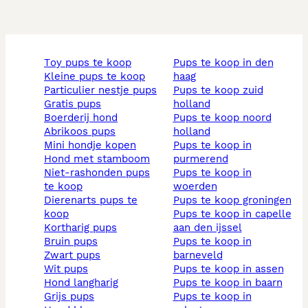
toy pups te koop
pups te koop in den
kleine pups te koop
haag
particulier nestje pups
pups te koop zuid
gratis pups
holland
boerderij hond
pups te koop noord
abrikoos pups
holland
mini hondje kopen
pups te koop in
hond met stamboom
purmerend
niet-rashonden pups
pups te koop in
te koop
woerden
dierenarts pups te
pups te koop groningen
koop
pups te koop in capelle
kortharig pups
aan den ijssel
bruin pups
pups te koop in
zwart pups
barneveld
wit pups
pups te koop in assen
hond langharig
pups te koop in baarn
grijs pups
pups te koop in