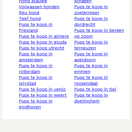
hond blauwe
schagen
volwassen honden
pups te koop in
reu hond
zoetermeer
teef hond
pups te koop in
pups te koop in
dordrecht
friesland
pups te koop in bergen
pups te koop in almere
op zoom
pups te koop in gouda
pups te koop in
pups te koop utrecht
terneuzen
pups te koop in
pups te koop in
amsterdam
apeldoorn
pups te koop in
pups te koop in
rotterdam
emmen
pups te koop in
pups te koop in
lelystad
roosendaal
pups te koop in venlo
pups te koop in tiel
pups te koop in weert
pups te koop in
pups te koop in
doetinchem
eindhoven