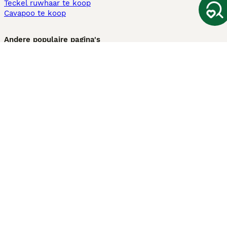
Teckel ruwhaar te koop
Cavapoo te koop
Andere populaire pagina's
Honden te koop in Amsterdam
Pups te koop Limburg​
Pups te koop Friesland​
Honden te koop in Gelderland
Honden te koop in Den Haag
Honden te koop in Enschede
Adopteer hond in Nederland
Informatie
Over ons
Privacybeleid
Support
Pers
Voorwaarden
Pups verkopen
Honden test