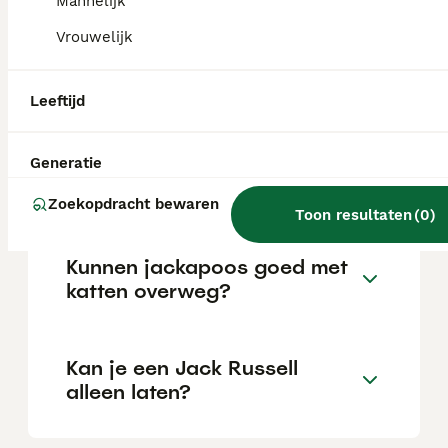
Mannelijk
Vrouwelijk
Is een jackapoo een goede
hond?
Leeftijd
Kan een jackapoo alleen
Generatie
gelaten worden?
Zoekopdracht bewaren
Toon resultaten
(
0
)
Kunnen jackapoos goed met
katten overweg?
Kan je een Jack Russell
alleen laten?