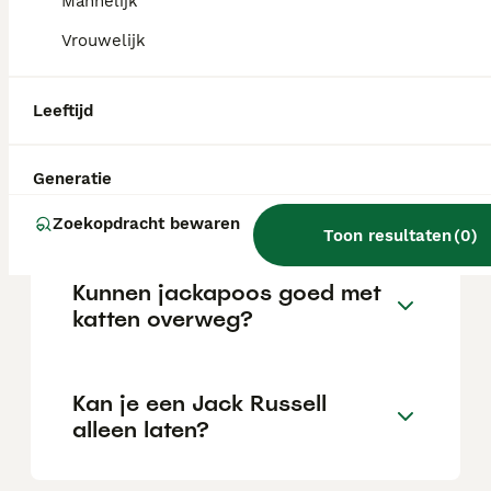
Mannelijk
Vrouwelijk
Is een jackapoo een goede
hond?
Leeftijd
Kan een jackapoo alleen
Generatie
gelaten worden?
Zoekopdracht bewaren
Toon resultaten
(
0
)
Kunnen jackapoos goed met
katten overweg?
Kan je een Jack Russell
alleen laten?