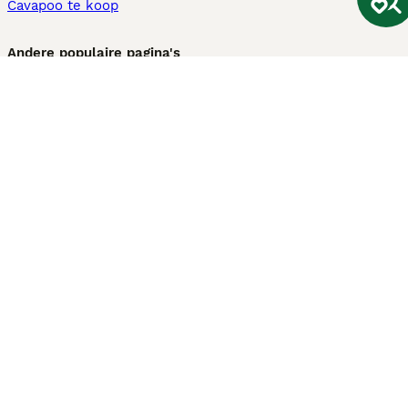
Cavapoo te koop
Andere populaire pagina's
Honden te koop in Amsterdam
Pups te koop Limburg​
Pups te koop Friesland​
Honden te koop in Gelderland
Honden te koop in Den Haag
Honden te koop in Enschede
Adopteer hond in Nederland
Informatie
Over ons
Privacybeleid
Support
Pers
Voorwaarden
Pups verkopen
Honden test