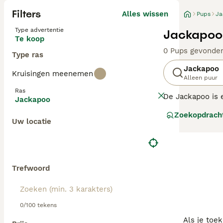
Filters
Alles wissen
Pups
Ja
Type advertentie
Jackapoo 
Te koop
0 Pups gevonde
Type ras
Jackapoo
Kruisingen meenemen
Alleen puur
Ras
De Jackapoo is 
Jackapoo
Raad van Beheer
Zoekopdrach
aantal van de ei
Uw locatie
het de eerste ge
vasthoudende, s
Lees onze Jacka
Trefwoord
0/100 tekens
Als je toe