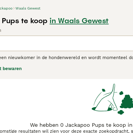
ckapoo
Waals Gewest
Pups te koop
in Waals Gewest
n
een nieuwkomer in de hondenwereld en wordt momenteel door 
, erkend. Ze zijn ontstaan door het kruisen van een Poedel m
t bewaren
genschappen en kenmerken van hun ouderras erven. Het is echt
neratie is. Jackapoos staan bekend als geweldige familiehond
peelse en aanhankelijke aard.
poo adviespagina voor informatie over dit hondenras.
We hebben 0 Jackapoo Pups te koop in
komstige resultaten wil zien voor deze exacte zoekopdracht, 