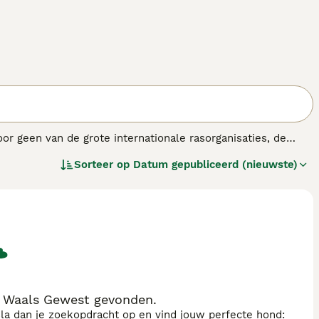
geen van de grote internationale rasorganisaties, de
et een Jack Russell Terrier. Zo kunnen Jackapoo's een
Sorteer op
Datum gepubliceerd (nieuwste)
er niet zeker hoe de pups er uit zullen zien, vooral als
en dankzij hun charmante uiterlijk en loyale,
 Waals Gewest gevonden.
sla dan je zoekopdracht op en vind jouw perfecte hond: